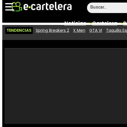
Noticias
Cartelera
P
TENDENCIAS
Spring Breakers 2
X Men
GTA VI
Taquilla E
Noticias
Cartelera
Vídeos
Taquilla
Rostros
Críticas