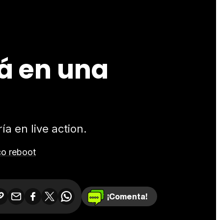
rá en una
a en live action.
co reboot
¡Comenta!