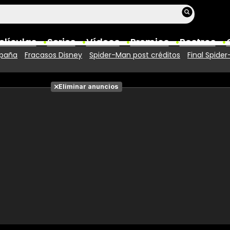
elículas
Series
Vídeos
Premios
Rostros
spaña
Fracasos Disney
Spider-Man post créditos
Final Spide
Películas
Eliminar anuncios
Fotos
Entradas