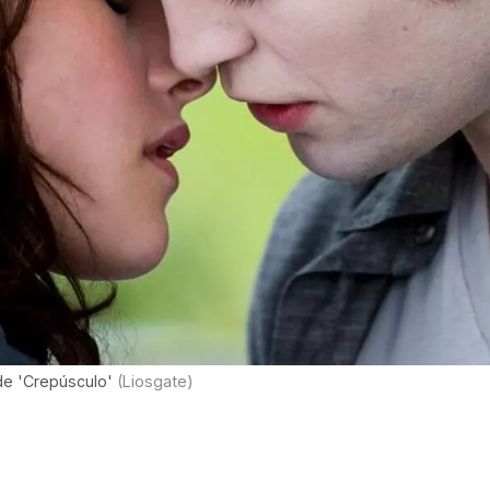
 de 'Crepúsculo'
(Liosgate)