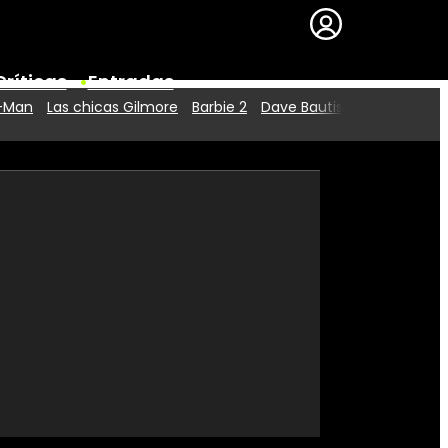
Críticas
Entradas
r-Man
Las chicas Gilmore
Barbie 2
Dave Bautista
Series
Premios