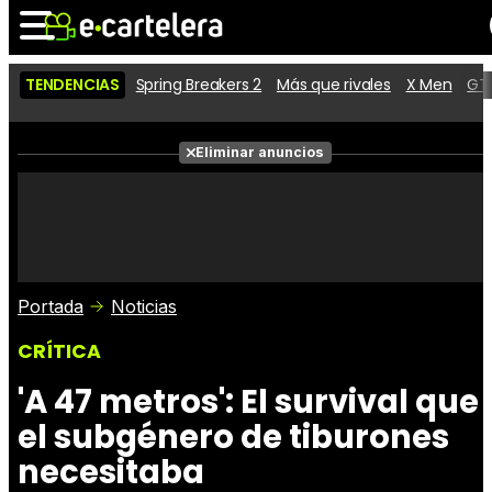
TENDENCIAS
Spring Breakers 2
Más que rivales
X Men
GTA
Noticias
Cartelera
Películas
Eliminar anuncios
Series
Vídeos
Taquilla
Fotos
Premios
Rostros
Críticas
Entradas
Portada
Noticias
CRÍTICA
'A 47 metros': El survival que
el subgénero de tiburones
necesitaba