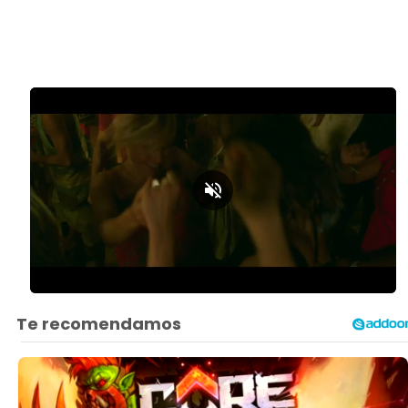
Loaded
:
Unmute
42.26%