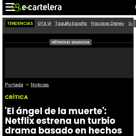
TENDENCIAS
GTA VI
Taquilla España
Fracasos Disney
Spi
Noticias
Cartelera
Películas
Eliminar anuncios
Series
Vídeos
Taquilla
Fotos
Premios
Rostros
Críticas
Entradas
Portada
Noticias
CRÍTICA
'El ángel de la muerte':
Netflix estrena un turbio
drama basado en hechos