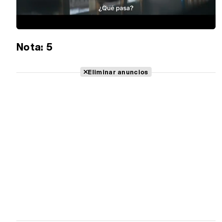
Loaded
:
Unmute
28.12%
Nota: 5
Eliminar anuncios