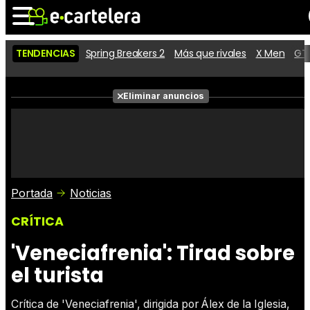
TENDENCIAS
Spring Breakers 2
Más que rivales
X Men
GTA
Noticias
Cartelera
Películas
Eliminar anuncios
Series
Vídeos
Taquilla
Fotos
Premios
Rostros
Críticas
Entradas
Portada
Noticias
CRÍTICA
'Veneciafrenia': Tirad sobre
el turista
Crítica de 'Veneciafrenia', dirigida por Álex de la Iglesia,