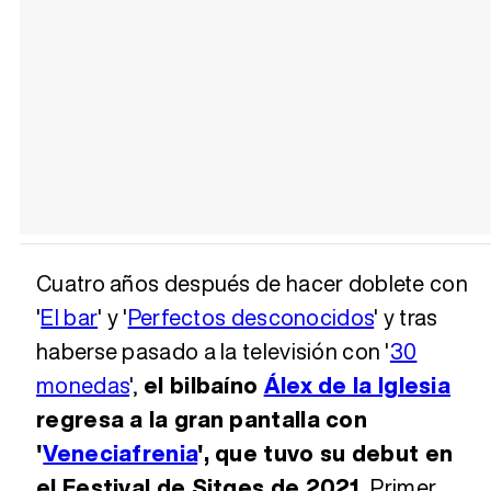
Cuatro años después de hacer doblete con
'
El bar
' y '
Perfectos desconocidos
' y tras
haberse pasado a la televisión con '
30
monedas
',
el bilbaíno
Álex de la Iglesia
regresa a la gran pantalla con
'
Veneciafrenia
', que tuvo su debut en
el Festival de Sitges de 2021.
Primer