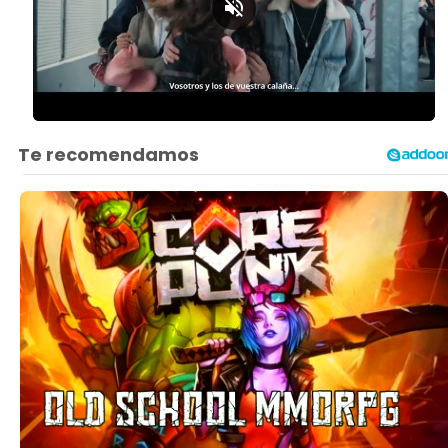
Loaded
:
Unmute
48.93%