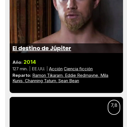
El destino de Júpiter
2014
Año:
127 min.
EE.UU.
Acción
Ciencia ficción
Reparto:
Ramon Tikaram
Eddie Redmayne
Mila
Kunis
Channing Tatum
Sean Bean
7,8