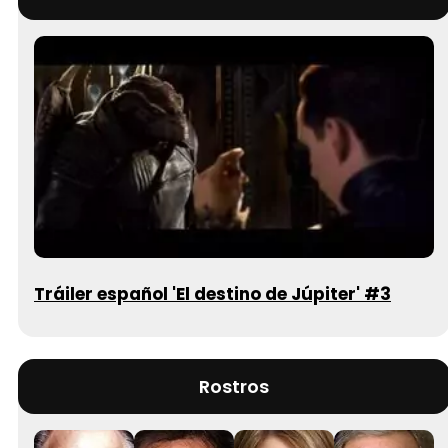
Tráiler español 'El destino de Júpiter' #3
Rostros