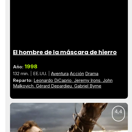
El hombre de la máscara de hierro
1998
Año:
132 min.
EE.UU.
Aventura
Acción
Drama
Reparto:
Leonardo DiCaprio
Jeremy Irons
John
Malkovich
Gérard Depardieu
Gabriel Byrne
4,4