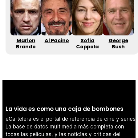
Marlon
Al Pacino
Sofia
George
Brando
Coppola
Bush
S
La vida es como una caja de bombones
eCartelera es el portal de referencia de cine y series.
La base de datos multimedia más completa con
todas las películas, y las noticias y críticas del