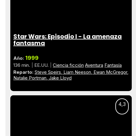
Star Wars: Episodio I - La amenaza
fantasma
1999
Año:
136 min.
EE.UU.
Ciencia ficción
Aventura
Fantasía
Reparto:
Steve Speirs
Liam Neeson
Ewan McGregor
Natalie Portman
Jake Lloyd
4,3