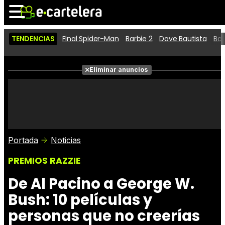
TENDENCIAS
Final Spider-Man
Barbie 2
Dave Bautista
Ba
Noticias
Cartelera
Películas
Eliminar anuncios
Series
Vídeos
Taquilla
Fotos
Premios
Rostros
Críticas
Entradas
Portada
Noticias
PREMIOS RAZZIE
De Al Pacino a George W.
Bush: 10 películas y
personas que no creerías