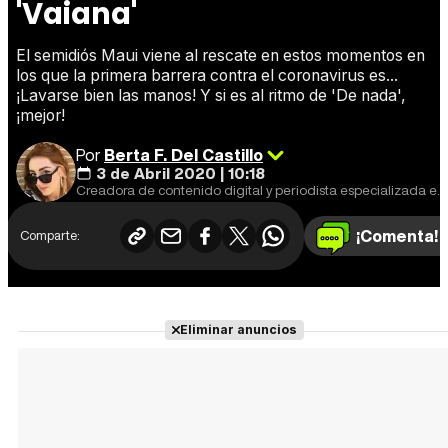
'Vaiana'
El semidiós Maui viene al rescate en estos momentos en
los que la primera barrera contra el coronavirus es...
¡Lavarse bien las manos! Y si es al ritmo de 'De nada',
¡mejor!
Por
Berta F. Del Castillo
3 de Abril 2020 | 10:18
Creadora de contenido digital y periodista especializada en cine y series. Fan de 'Star Wars'.
¡Comenta!
Comparte:
Eliminar anuncios