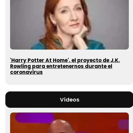
'Harry Potter At Home', el proyecto de J.K.
Rowling para entretenernos durante el
coronavirus
Vídeos