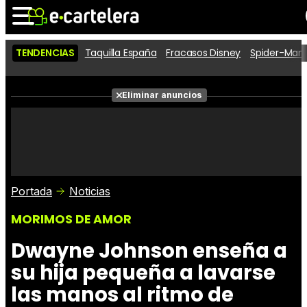
TENDENCIAS
Taquilla España
Fracasos Disney
Spider-Man 
Noticias
Cartelera
Películas
Eliminar anuncios
Series
Vídeos
Taquilla
Fotos
Premios
Rostros
Críticas
Entradas
Portada
Noticias
MORIMOS DE AMOR
Dwayne Johnson enseña a
su hija pequeña a lavarse
las manos al ritmo de