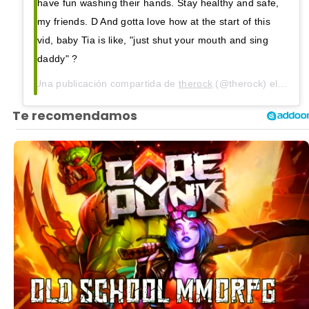
have fun washing their hands. Stay healthy and safe,
my friends. D And gotta love how at the start of this
vid, baby Tia is like, "just shut your mouth and sing
daddy" ?
Una publicación compartida de
therock
(@therock) el
2 Abr,