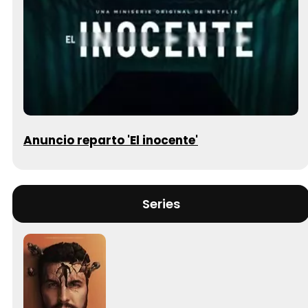
Anuncio reparto 'El inocente'
Series