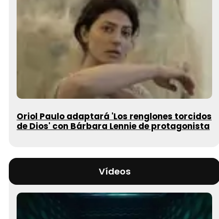
Oriol Paulo adaptará 'Los renglones torcidos
de Dios' con Bárbara Lennie de protagonista
Vídeos