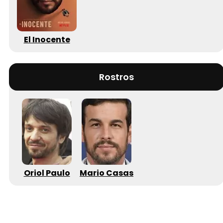
El Inocente
Rostros
Oriol Paulo
Mario Casas