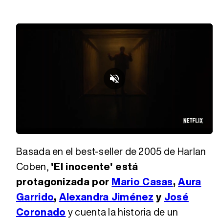
Loaded
:
Unmute
65.31%
Basada en el best-seller de 2005 de Harlan
Coben,
'El inocente' está
protagonizada por
Mario Casas
,
Aura
Garrido
,
Alexandra Jiménez
y
José
Coronado
y cuenta la historia de un