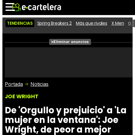
TENDENCIAS
Spring Breakers 2
Más que rivales
X Men
GTA
Noticias
Cartelera
Películas
Eliminar anuncios
Series
Vídeos
Taquilla
Fotos
Premios
Rostros
Críticas
Entradas
Portada
Noticias
JOE WRIGHT
De 'Orgullo y prejuicio' a 'La
mujer en la ventana': Joe
Wright, de peor a mejor