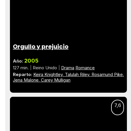
Orgullo y prejuicio
2005
Año:
127 min.
Reino Unido
Drama
Romance
Reparto:
Keira Knightley
Talulah Riley
Rosamund Pike
Jena Malone
Carey Mulligan
7,6