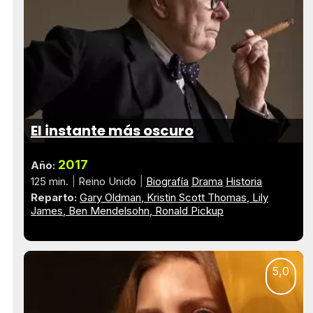
El instante más oscuro
2017
Año:
125 min.
Reino Unido
Biografía
Drama
Historia
Reparto:
Gary Oldman
Kristin Scott Thomas
Lily
James
Ben Mendelsohn
Ronald Pickup
5,0