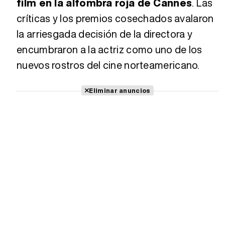
film en la alfombra roja de Cannes
. Las
Tráiler en español 'Outcome' (2026)
críticas y los premios cosechados avalaron
la arriesgada decisión de la directora y
encumbraron a la actriz como uno de los
Tráiler 'Do Not Enter' (2026)
nuevos rostros del cine norteamericano.
Eliminar anuncios