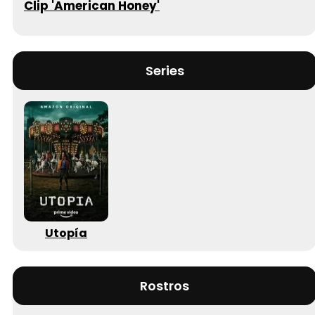
Clip 'American Honey'
Series
Utopía
Rostros