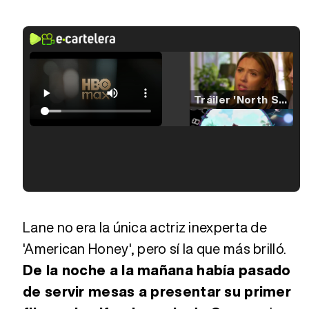
Tráiler 'North Star' (2023)
Tráiler en español de 'La isla olvidada'
Tráiler 'Vida perra' (2026)
Lane no era la única actriz inexperta de
'American Honey', pero sí la que más brilló.
De la noche a la mañana había pasado
Tráiler Oficial en VOSE 'The Audacity'
de servir mesas a presentar su primer