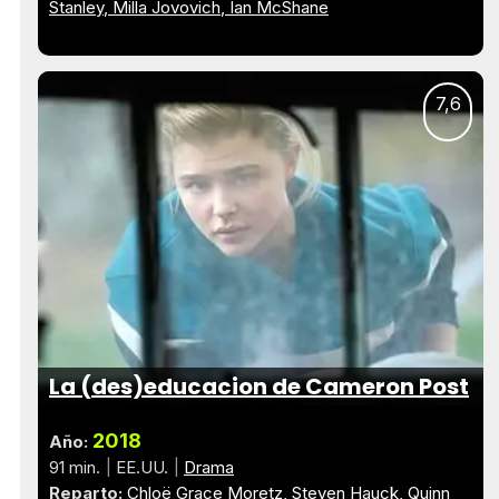
Stanley
Milla Jovovich
Ian McShane
7,6
La (des)educacion de Cameron Post
2018
Año:
91 min.
EE.UU.
Drama
Reparto:
Chloë Grace Moretz
Steven Hauck
Quinn