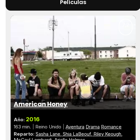
Películas
7,2
American Honey
2016
Año:
163 min.
Reino Unido
Aventura
Drama
Romance
Reparto:
Sasha Lane
Shia LaBeouf
Riley Keough
McCaul Lombardi
Arielle Holmes