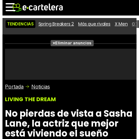
TENDENCIAS
Spring Breakers 2
Más que rivales
X Men
GTA
Noticias
Cartelera
Películas
Eliminar anuncios
Series
Vídeos
Taquilla
Fotos
Premios
Rostros
Críticas
Entradas
Portada
Noticias
LIVING THE DREAM
No pierdas de vista a Sasha
Lane, la actriz que mejor
está viviendo el sueño