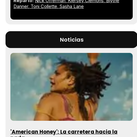
Reparto:
Nick Offerman
Kiersey Clemons
Blythe
Danner
Toni Collette
Sasha Lane
Noticias
'American Honey': La carretera hacia la