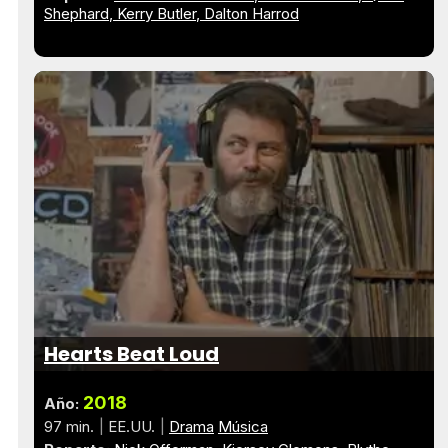
Shephard
Kerry Butler
Dalton Harrod
Hearts Beat Loud
2018
Año:
97 min.
EE.UU.
Drama
Música