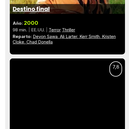
Destino final
2000
Año:
98 min.
EE.UU.
Terror
Thriller
Reparto:
Devon Sawa
Ali Larter
Kerr Smith
Kristen
Cloke
Chad Donella
7,8