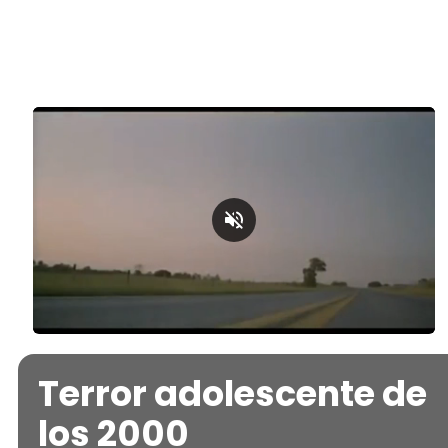
Loaded
:
Unmute
46.75%
Terror adolescente de
los 2000