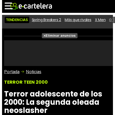
TENDENCIAS
Spring Breakers 2
Más que rivales
X Men
GTA
Noticias
Cartelera
Películas
Eliminar anuncios
Series
Vídeos
Taquilla
Fotos
Premios
Rostros
Críticas
Entradas
Portada
Noticias
TERROR TEEN 2000
Terror adolescente de los
2000: La segunda oleada
neoslasher