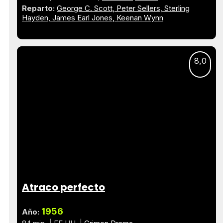
Reparto:
George C. Scott
Peter Sellers
Sterling
Hayden
James Earl Jones
Keenan Wynn
8,0
Atraco perfecto
1956
Año: