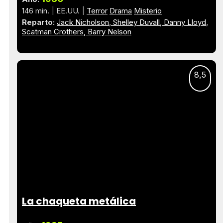
146 min.
EE.UU.
Terror
Drama
Misterio
Reparto:
Jack Nicholson
Shelley Duvall
Danny Lloyd
Scatman Crothers
Barry Nelson
8,5
La chaqueta metálica