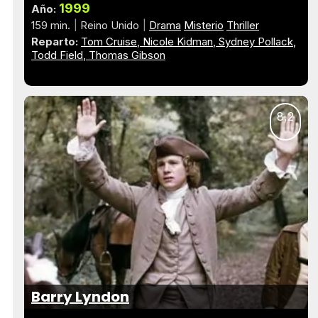
1999
Año:
159 min.
Reino Unido
Drama
Misterio
Thriller
Reparto:
Tom Cruise
Nicole Kidman
Sydney Pollack
Todd Field
Thomas Gibson
8,2
Barry Lyndon