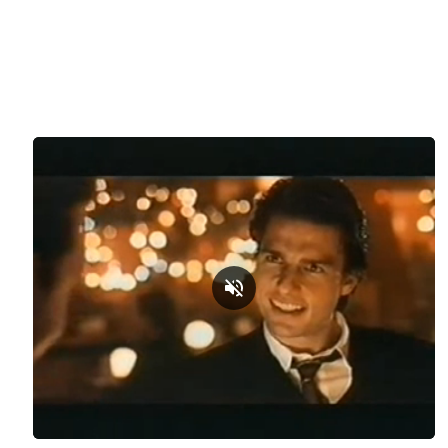
Loaded
:
Unmute
79.99%