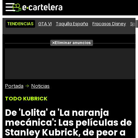
TENDENCIAS
GTA VI
Taquilla España
Fracasos Disney
Spi
Noticias
Cartelera
Películas
Eliminar anuncios
Series
Vídeos
Taquilla
Fotos
Premios
Rostros
Críticas
Entradas
Portada
Noticias
TODO KUBRICK
De 'Lolita' a 'La naranja
mecánica': Las películas de
Stanley Kubrick, de peor a