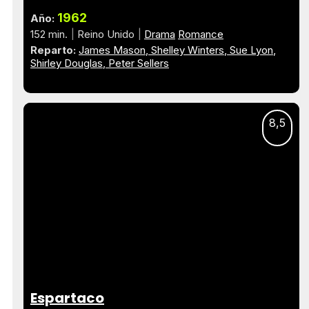
1962
Año:
152 min.
Reino Unido
Drama
Romance
Reparto:
James Mason
Shelley Winters
Sue Lyon
Shirley Douglas
Peter Sellers
8,5
Espartaco