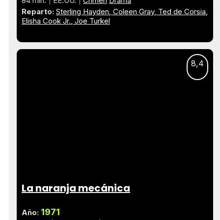
84 min.
EE.UU.
Crimen
Drama
Reparto:
Sterling Hayden
Coleen Gray
Ted de Corsia
Elisha Cook Jr.
Joe Turkel
8,4
La naranja mecánica
1971
Año: