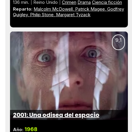
136 min.
Reino Unido
Crimen
Drama
Ciencia ficción
Reparto:
Malcolm McDowell
Patrick Magee
Godfrey
Quigley
Philip Stone
Margaret Tyzack
9,1
2001: Una odisea del espacio
1968
Año: