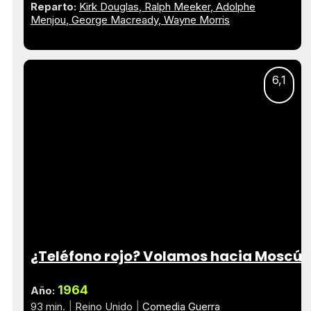
Reparto:
Kirk Douglas
Ralph Meeker
Adolphe
Menjou
George Macready
Wayne Morris
6,1
¿Teléfono rojo? Volamos hacia Moscú
1964
Año:
93 min.
Reino Unido
Comedia
Guerra