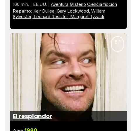
160 min.
EE.UU.
Aventura
Misterio
Ciencia ficción
Reparto:
Keir Dullea
Gary Lockwood
William
Sylvester
Leonard Rossiter
Margaret Tyzack
8,1
El resplandor
1980
Año: