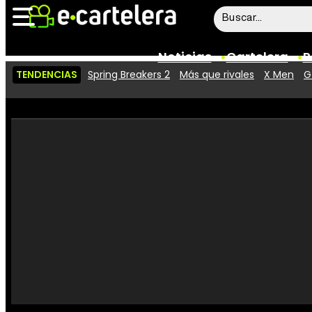
Noticias
Cartelera
P
TENDENCIAS
Spring Breakers 2
Más que rivales
X Men
G
Noticias
Cartelera
Vídeos
Taquilla
Rostros
Críticas