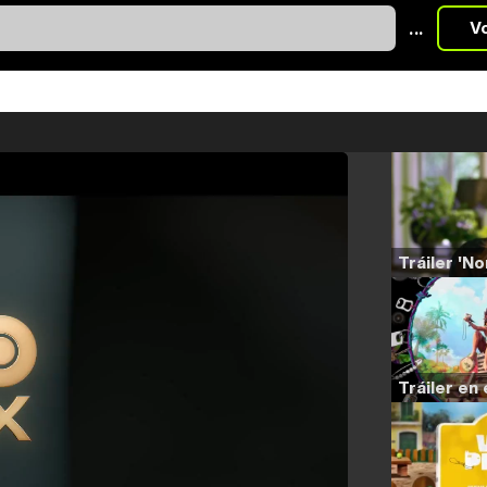
...
V