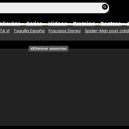
elículas
Series
Vídeos
Premios
Rostros
TA VI
Taquilla España
Fracasos Disney
Spider-Man post créd
Películas
Eliminar anuncios
Fotos
Entradas