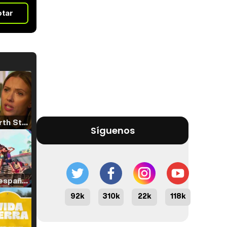
otar
Tráiler 'North Star' (2023)
Síguenos
Tráiler en español de 'La isla olvidada'
92k
310k
22k
118k