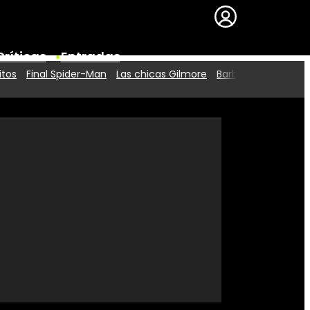
Críticas
Entradas
itos
Final Spider-Man
Las chicas Gilmore
Barbie 2
Series
Premios