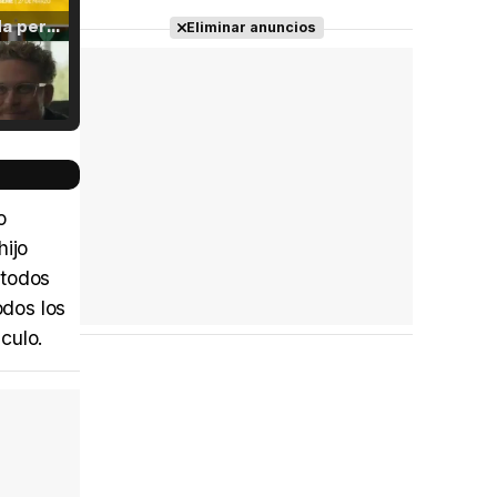
Tráiler 'Vida perra' (2026)
Eliminar anuncios
Tráiler Oficial en VOSE 'The Audacity'
o
hijo
 todos
Tráiler en español 'Outcome' (2026)
odos los
áculo.
Tráiler 'Do Not Enter' (2026)