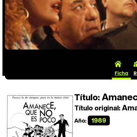
Ficha
R
Amanece
Título:
Aman
Título original:
1989
Año: