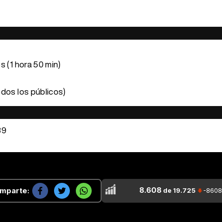
s (1 hora 50 min)
dos los públicos)
89
8.608
mparte:
de 19.725
-8608