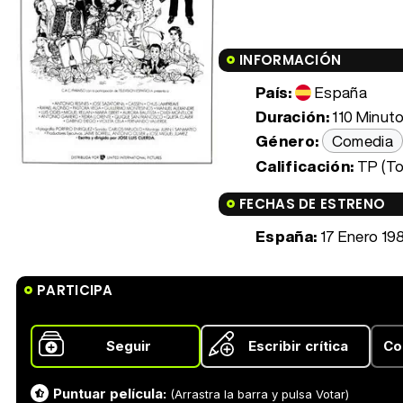
INFORMACIÓN
País:
España
Duración:
110 Minuto
Género:
Comedia
Calificación:
TP (To
FECHAS DE ESTRENO
España:
17 Enero 19
PARTICIPA
Seguir
Escribir crítica
Co
Puntuar película:
(Arrastra la barra y pulsa Votar)