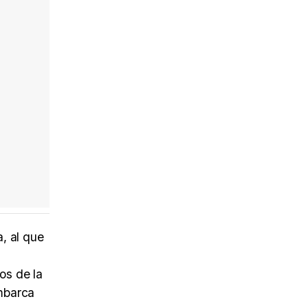
, al que
os de la
embarca