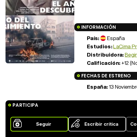
INFORMACIÓN
País:
España
Estudios:
LaCima P
Distribuidora:
Begin
Calificación:
+12 (N
FECHAS DE ESTRENO
España:
13 Noviembr
PARTICIPA
Seguir
Escribir crítica
Co