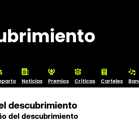
cubrimiento
eparto
Noticias
Premios
Críticas
Carteles
Ban
el descubrimiento
ño del descubrimiento