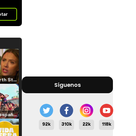
otar
Tráiler 'North Star' (2023)
Síguenos
Tráiler en español de 'La isla olvidada'
92k
310k
22k
118k