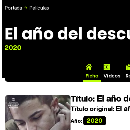
Portada
Películas
El año del des
2020
Ficha
Vídeos
R
El año d
Título:
El a
Título original:
2020
Año: