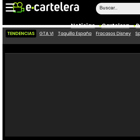
Noticias
Cartelera
P
TENDENCIAS
GTA VI
Taquilla España
Fracasos Disney
Sp
Noticias
Cartelera
Vídeos
Taquilla
Rostros
Críticas