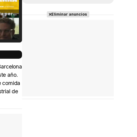
Tráiler 'Vida perra' (2026)
Eliminar anuncios
Tráiler Oficial en VOSE 'The Audacity'
Barcelona
ste año.
e comida
Tráiler en español 'Outcome' (2026)
trial de
Tráiler 'Do Not Enter' (2026)