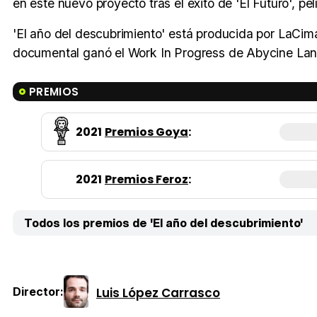
en este nuevo proyecto tras el éxito de 'El Futuro', pe
'El año del descubrimiento' está producida por LaCim
documental ganó el Work In Progress de Abycine Lanz
PREMIOS
2021
Premios Goya
:
2021
Premios Feroz
:
Todos los premios de 'El año del descubrimiento'
Luis López Carrasco
Director: