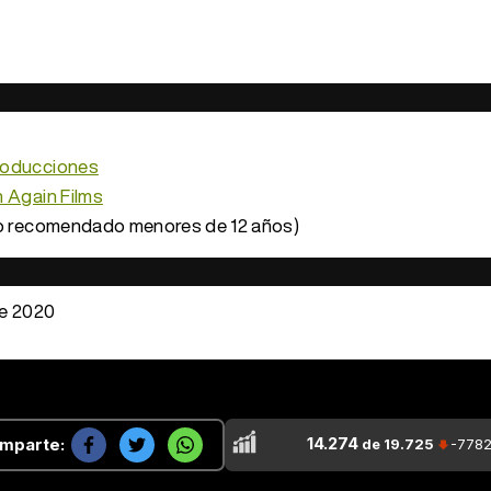
roducciones
 Again Films
o recomendado menores de 12 años)
e 2020
14.274
mparte:
de 19.725
-778