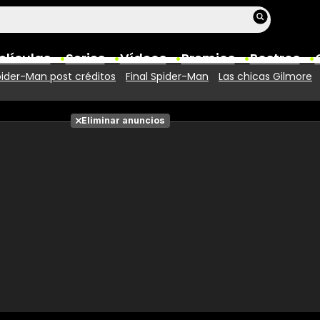
elículas
Series
Vídeos
Premios
Rostros
ider-Man post créditos
Final Spider-Man
Las chicas Gilmore
Películas
Eliminar anuncios
Fotos
Entradas