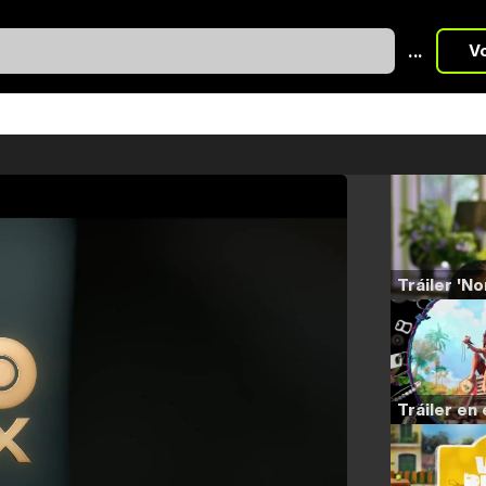
...
V