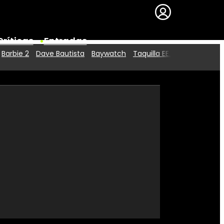
Críticas
Entradas
Barbie 2
Dave Bautista
Baywatch
Taquilla EE.UU.
Series
Premios