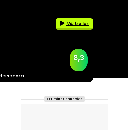
Ver
tráiler
8,3
da sonora
Eliminar anuncios