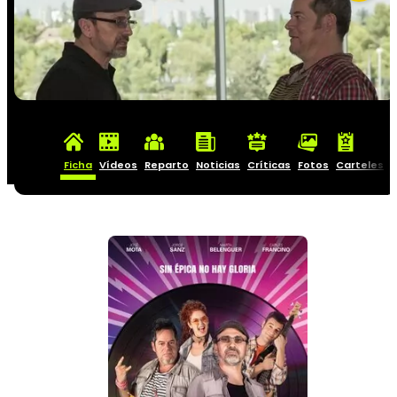
Ficha
Vídeos
Reparto
Noticias
Críticas
Fotos
Carteles