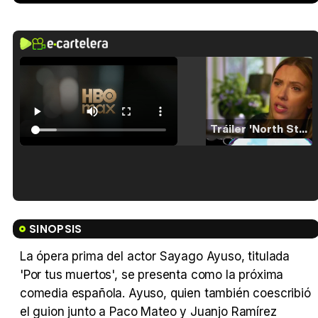
Tráiler 'North Star' (2023)
Tráiler en español de 'La isla olvidada'
SINOPSIS
La ópera prima del actor Sayago Ayuso, titulada
'Por tus muertos', se presenta como la próxima
Tráiler 'Vida perra' (2026)
comedia española. Ayuso, quien también coescribió
el guion junto a Paco Mateo y Juanjo Ramírez