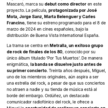
Mascaró, marca su
debut como director
en este
proyecto. La película,
protagonizada por José
Mota, Jorge Sanz, Marta Belenguer y Carles
Tráiler Oficial en VOSE 'The Audacity'
Francino
, tiene su estreno programado para el 8 de
marzo de 2024 en cines españoles, bajo la
distribución de Buena Vista International España.
La trama se centra en
Metralla, un exitoso grupo
Tráiler en español 'Outcome' (2026)
de rock de finales de los 80
, conocido por su
único álbum titulado 'Por Tus Muertos'. De manera
enigmática,
la banda se disuelve justo antes de
su primer concierto
. Treinta años después, Miguel,
Tráiler 'Do Not Enter' (2026)
uno de los miembros originales, aún aspira a ser
una estrella del rock, a pesar de que sus conciertos
no atraen a nadie y su tienda de música está al
borde del embargo. Ordúñez, un destacado
comunicador radiofónico del rock, le ofrece a