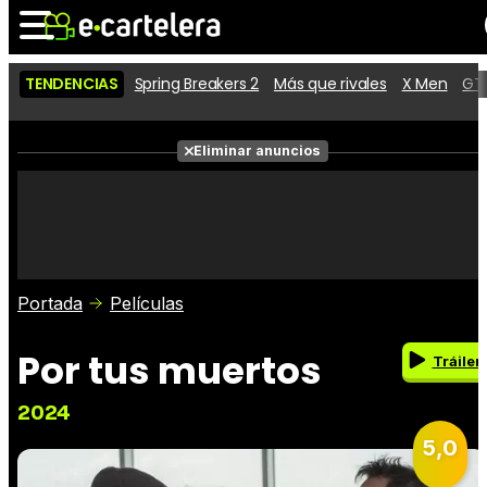
TENDENCIAS
Spring Breakers 2
Más que rivales
X Men
GTA
Noticias
Cartelera
Películas
Eliminar anuncios
Series
Vídeos
Taquilla
Fotos
Premios
Rostros
Críticas
Entradas
Portada
Películas
Por tus muertos
Tráiler
2024
5,0