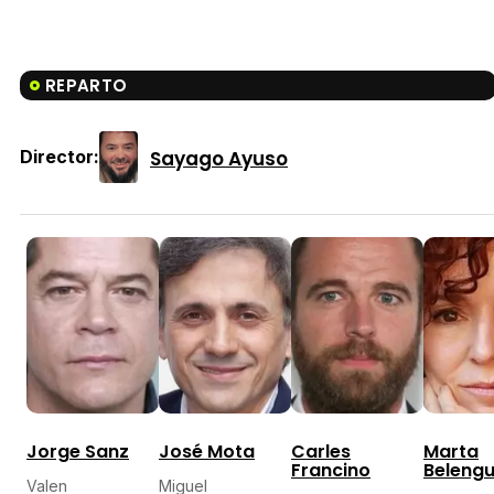
REPARTO
Sayago Ayuso
Director:
Jorge Sanz
José Mota
Carles
Marta
Francino
Belengu
Valen
Miguel