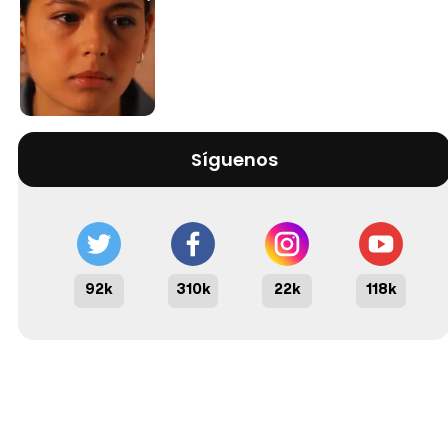
Síguenos
92k
310k
22k
118k