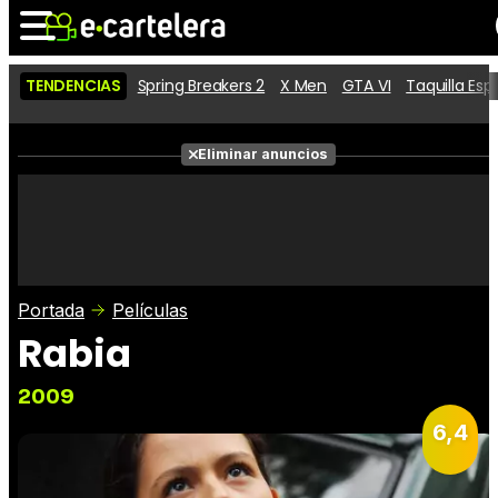
TENDENCIAS
Spring Breakers 2
X Men
GTA VI
Taquilla Es
Noticias
Cartelera
Películas
Eliminar anuncios
Series
Vídeos
Taquilla
Fotos
Premios
Rostros
Críticas
Entradas
Portada
Películas
Rabia
2009
6,4