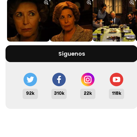
Síguenos
92k
310k
22k
118k