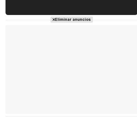
Tráiler en español de 'La isla olvidada'
Eliminar anuncios
Tráiler 'Vida perra' (2026)
Tráiler Oficial en VOSE 'The Audacity'
Tráiler en español 'Outcome' (2026)