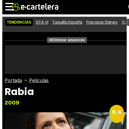
TENDENCIAS
GTA VI
Taquilla España
Fracasos Disney
Spi
Noticias
Cartelera
Películas
Eliminar anuncios
Series
Vídeos
Taquilla
Fotos
Premios
Rostros
Críticas
Entradas
Portada
Películas
Rabia
2009
6,4