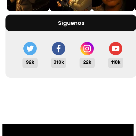
Síguenos
92k
310k
22k
118k