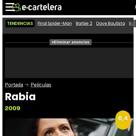
TENDENCIAS
Final Spider-Man
Barbie 2
Dave Bautista
Ba
Noticias
Cartelera
Películas
Eliminar anuncios
Series
Vídeos
Taquilla
Fotos
Premios
Rostros
Críticas
Entradas
Portada
Películas
Rabia
2009
6,4