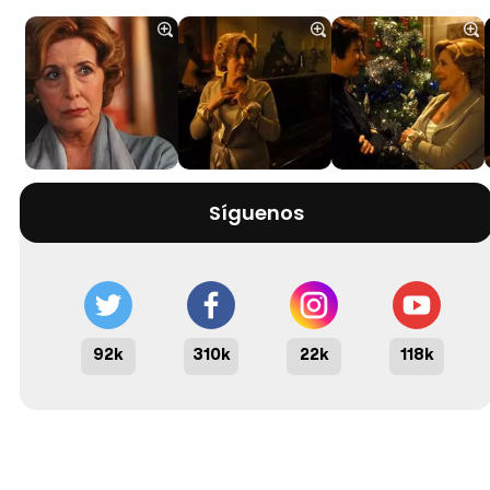
Síguenos
92k
310k
22k
118k