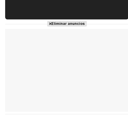
Tráiler en español de 'La isla olvidada'
Eliminar anuncios
Tráiler 'Vida perra' (2026)
Tráiler Oficial en VOSE 'The Audacity'
Tráiler en español 'Outcome' (2026)