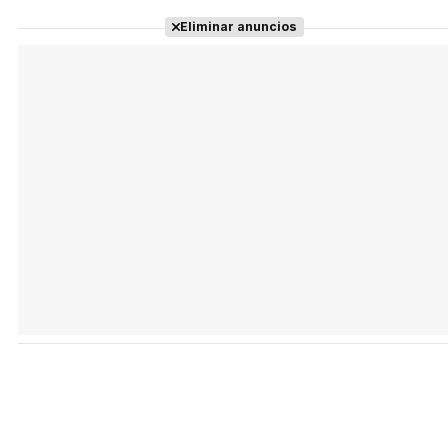
Eliminar anuncios
Tráiler 'Do Not Enter' (2026)