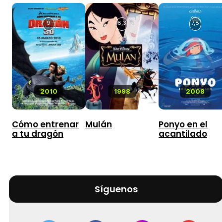
9
8,3
7,8
2010
1998
2008
Cómo entrenar
Mulán
Ponyo en el
a tu dragón
acantilado
Síguenos