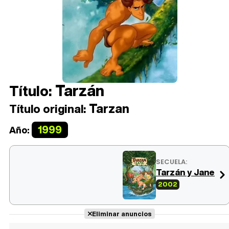
Tarzán
Título:
Tarzan
Título original:
1999
Año:
SECUELA:
Tarzán y Jane
2002
Eliminar anuncios