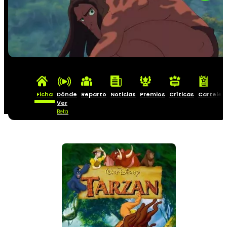
Ficha
Dónde
Reparto
Noticias
Premios
Críticas
Carteles
Ver
Beta