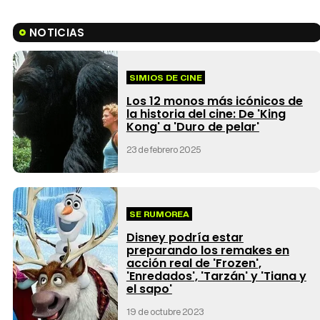
NOTICIAS
SIMIOS DE CINE
Los 12 monos más icónicos de
la historia del cine: De 'King
Kong' a 'Duro de pelar'
23 de febrero 2025
SE RUMOREA
Disney podría estar
preparando los remakes en
acción real de 'Frozen',
'Enredados', 'Tarzán' y 'Tiana y
el sapo'
19 de octubre 2023