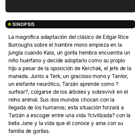
Tráiler en español de 'La isla olvidada'
SINOPSIS
La magnifica adaptación del clásico de Edgar Rice
Burroughs sobre el hombre mono empieza en la
Tráiler 'Vida perra' (2026)
jungla cuando Kala, un gorila hembra encuentra un
niño huérfano y decide adoptarlo como su propio
hijo a pesar de la oposición de Kerchak, el jefe de la
manada. Junto a Terk, un gracioso mono y Tantor,
un elefante neurótico, Tarzán aprende como ?
Tráiler Oficial en VOSE 'The Audacity'
surfear?, colgarse de los árboles y sobrevivir en el
reino animal. Sus dos mundos chocan con la
llegada de los humanos; esta situación forzará a
Tarzán a escoger entre una vida ?civilizada? con la
Tráiler en español 'Outcome' (2026)
bella Jane y la vida que él conoce y ama con su
familia de gorilas.