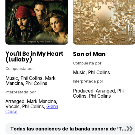
You'll Be in My Heart
Son of Man
(Lullaby)
Compuesta por
Compuesta por
Music
Phil Collins
Music
Phil Collins
Mark
Interpretada por
Mancina
Phil Collins
Produced
Arranged
Phil
Interpretada por
Collins
Phil Collins
Arranged
Mark Mancina
Vocals
Phil Collins
Glenn
Close
Todas las canciones de la banda sonora de 'Tarzán'