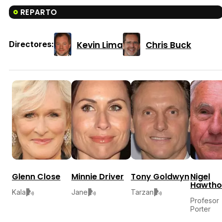
REPARTO
Kevin Lima
Chris Buck
Directores:
Glenn Close
Minnie Driver
Tony Goldwyn
Nigel
Hawtho
Kala
Jane
Tarzan
Profesor
Porter