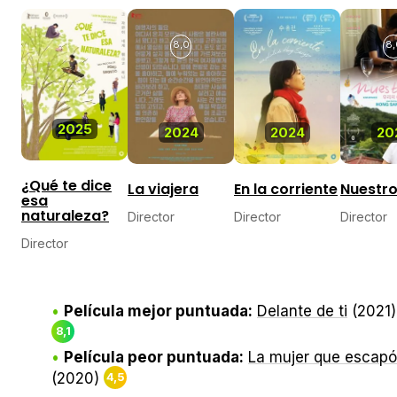
8,0
8,
2025
2024
2024
20
¿Qué te dice
La viajera
En la corriente
Nuestro
esa
naturaleza?
Director
Director
Director
Director
Película mejor puntuada:
Delante de ti
(2021)
8,1
Película peor puntuada:
La mujer que escapó
(2020)
4,5