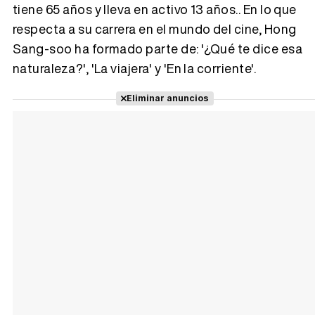
tiene 65 años y lleva en activo 13 años.. En lo que
respecta a su carrera en el mundo del cine, Hong
Tráiler 'Vida perra' (2026)
Sang-soo ha formado parte de: '¿Qué te dice esa
naturaleza?', 'La viajera' y 'En la corriente'.
Eliminar anuncios
Tráiler Oficial en VOSE 'The Audacity'
Tráiler en español 'Outcome' (2026)
Tráiler 'Do Not Enter' (2026)