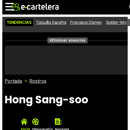
TENDENCIAS
Taquilla España
Fracasos Disney
Spider-Man 
Noticias
Cartelera
Películas
Eliminar anuncios
Series
Vídeos
Taquilla
Fotos
Premios
Rostros
Críticas
Entradas
Portada
Rostros
Hong Sang-soo
Perfil
Filmografía
Noticias