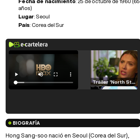
Fecha de nacimiento
:
25 de octubre de 1960 (65
años)
Lugar
: Seoul
País
: Corea del Sur
Tráiler 'North Star' (2023)
Tráiler en español de 'La isla olvidada'
BIOGRAFÍA
Hong Sang-soo nació en Seoul (Corea del Sur),