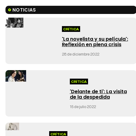
NOTICIAS
CRÍTICA
'La novelista y su película':
Reflexión en plena crisis
28 de diciembre 2022
CRÍTICA
'Delante de ti': La visita
de la despedida
15 de julio 2022
CRÍTICA