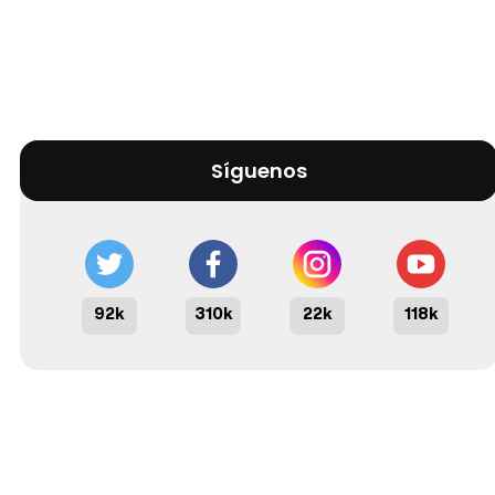
Síguenos
92k
310k
22k
118k