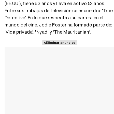
(EE.UU.), tiene 63 años y lleva en activo 52 años.
Entre sus trabajos de televisión se encuentra: 'True
Tráiler 'Vida perra' (2026)
Detective'. En lo que respecta a su carrera en el
mundo del cine, Jodie Foster ha formado parte de:
'Vida privada', 'Nyad' y 'The Mauritanian'.
Tráiler Oficial en VOSE 'The Audacity'
Eliminar anuncios
Tráiler en español 'Outcome' (2026)
Tráiler 'Do Not Enter' (2026)