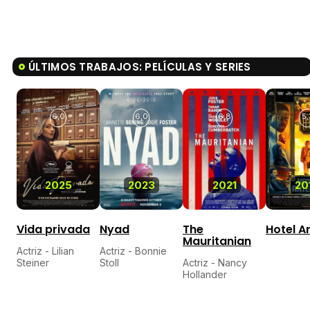
ÚLTIMOS TRABAJOS: PELÍCULAS Y SERIES
6,0
6,0
6,8
5,
2025
2023
2021
20
Vida privada
Nyad
The
Hotel A
Mauritanian
Actriz - Lilian
Actriz - Bonnie
Steiner
Stoll
Actriz - Nancy
Hollander