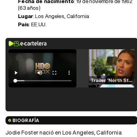
Fecha de nacimiento
:
19 de noviembre de 1962
(63 años)
Lugar
: Los Angeles, California
País
: EE.UU.
Tráiler 'North Star' (2023)
Tráiler en español de 'La isla olvidada'
BIOGRAFÍA
Jodie Foster nació en Los Angeles, California