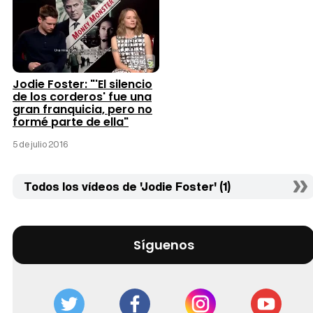
6:45
Jodie Foster: "'El silencio
de los corderos' fue una
gran franquicia, pero no
formé parte de ella"
5 de julio 2016
Todos los vídeos de 'Jodie Foster' (1)
Síguenos