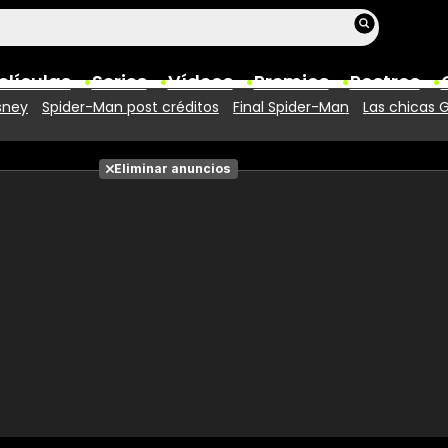
elículas
Series
Vídeos
Premios
Rostros
sney
Spider-Man post créditos
Final Spider-Man
Las chicas 
Películas
Eliminar anuncios
Fotos
Entradas