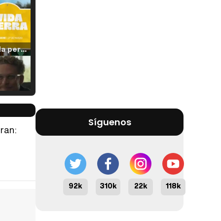
Tráiler 'Vida perra' (2026)
Tráiler Oficial en VOSE 'The Audacity'
Síguenos
ran:
Tráiler en español 'Outcome' (2026)
92k
310k
22k
118k
Tráiler 'Do Not Enter' (2026)