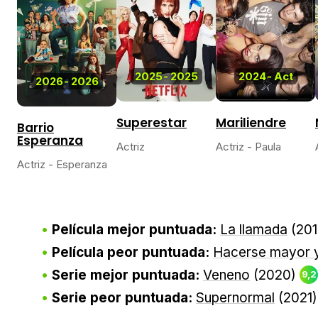
2025
-
2025
2024
-
Act
2026
-
2026
Superestar
Mariliendre
Barrio
Esperanza
Actriz
Actriz - Paula
Actriz - Esperanza
Película mejor puntuada:
La llamada
(20
Película peor puntuada:
Hacerse mayor y
Serie mejor puntuada:
Veneno
(2020)
9,2
Serie peor puntuada:
Supernormal
(2021