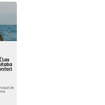
('Las
esitaba
onfort
ncipal de
erie