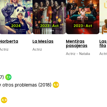
2024
2023
-
Act
2023
-
Act
Norberta
La Mesías
Mentiras
Las
pasajeras
fila
Actriz
Actriz
Actriz - Natalia
Actr
17)
7,3
 otros problemas
(2018)
4,8
)
4,9