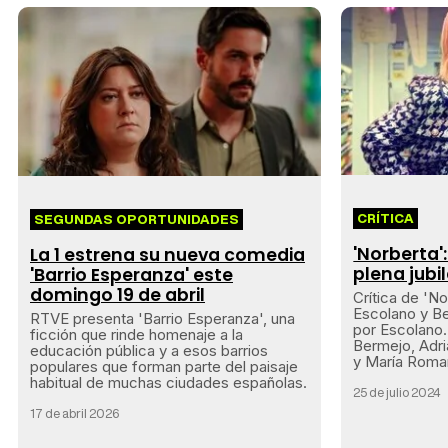
CRÍTICA
SEGUNDAS OPORTUNIDADES
'Norberta'
La 1 estrena su nueva comedia
plena jubi
'Barrio Esperanza' este
domingo 19 de abril
Crítica de 'No
Escolano y Be
RTVE presenta 'Barrio Esperanza', una
por Escolano.
ficción que rinde homenaje a la
Bermejo, Adr
educación pública y a esos barrios
y María Roman
populares que forman parte del paisaje
habitual de muchas ciudades españolas.
25 de julio 2024
17 de abril 2026