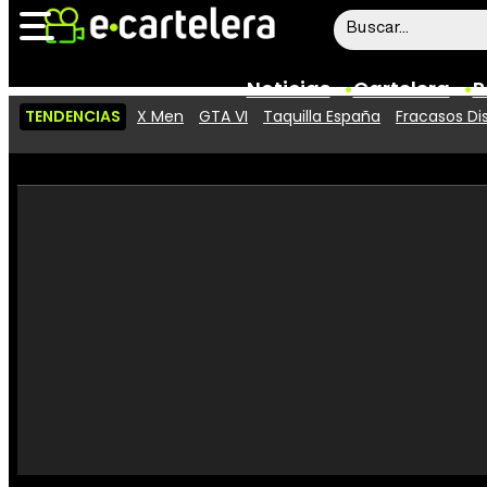
Noticias
Cartelera
P
TENDENCIAS
X Men
GTA VI
Taquilla España
Fracasos Di
Noticias
Cartelera
Vídeos
Taquilla
Rostros
Críticas