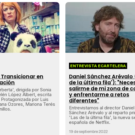
ENTREVISTA ECARTELERA
: Transicionar en
Daniel Sánchez Arévalo 
lación
de la última fila'): "Nec
salirme de mi zona de c
rberta', dirigida por Sonia
y enfrentarme a retos
lén López Albert, escrita
 Protagonizada por Luis
diferentes"
iana Ozores, Mariona Terés
Entrevistamos al director Daniel
illos.
Sánchez Arévalo y al reparto pri
'Las de la última fila', la nueva s
española de Netflix.
19 de septiembre 2022