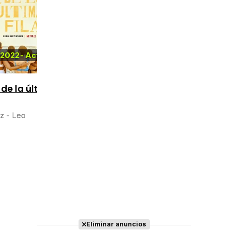
2022
-
Act
2022
2021
-
2023
 de la última
Pijamas
Supernormal
espaciales
iz - Leo
Actriz - Gabi
Actriz - Marta
Eliminar anuncios