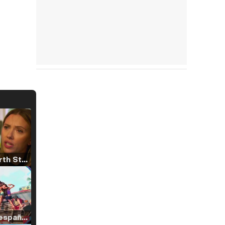
Tráiler 'North Star' (2023)
Tráiler en español de 'La isla olvidada'