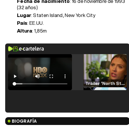
Fecha de nacimiento
:
16 de noviembre de 1993
(32 años)
Lugar
: Staten Island, New York City
País
: EE.UU.
Altura
: 1,85m
Tráiler 'North Star' (2023)
Tráiler en español de 'La isla olvidada'
BIOGRAFÍA