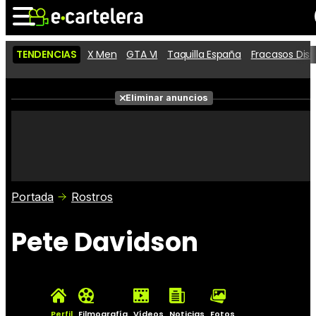
TENDENCIAS
X Men
GTA VI
Taquilla España
Fracasos Dis
Noticias
Cartelera
Películas
Eliminar anuncios
Series
Vídeos
Taquilla
Fotos
Premios
Rostros
Críticas
Entradas
Portada
Rostros
Pete Davidson
Perfil
Filmografía
Vídeos
Noticias
Fotos