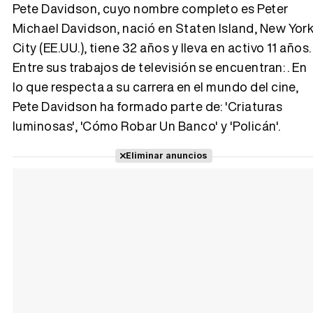
Pete Davidson, cuyo nombre completo es Peter
Michael Davidson, nació en Staten Island, New Yor
City (EE.UU.), tiene 32 años y lleva en activo 11 años.
Tráiler 'Vida perra' (2026)
Entre sus trabajos de televisión se encuentran: . En
lo que respecta a su carrera en el mundo del cine,
Pete Davidson ha formado parte de: 'Criaturas
luminosas', 'Cómo Robar Un Banco' y 'Policán'.
Tráiler Oficial en VOSE 'The Audacity'
Eliminar anuncios
Tráiler en español 'Outcome' (2026)
Tráiler 'Do Not Enter' (2026)