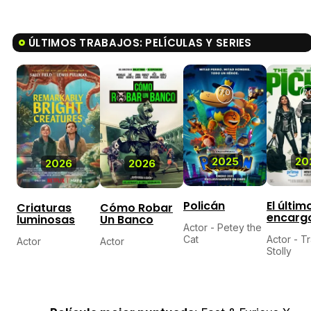
ÚLTIMOS TRABAJOS: PELÍCULAS Y SERIES
7,0
7,
2025
20
2026
2026
Policán
El últim
Criaturas
Cómo Robar
encarg
luminosas
Un Banco
Actor - Petey the
Cat
Actor - Tr
Actor
Actor
Stolly