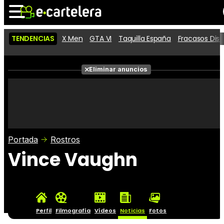
TENDENCIAS
X Men
GTA VI
Taquilla España
Fracasos Dis
Noticias
Cartelera
Películas
Eliminar anuncios
Series
Vídeos
Taquilla
Fotos
Premios
Rostros
Críticas
Entradas
Portada
Rostros
Vince Vaughn
Perfil
Filmografía
Vídeos
Noticias
Fotos