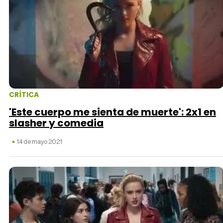
Tráiler 'Vida perra' (2026)
Tráiler Oficial en VOSE 'The Audacity'
CRÍTICA
'Este cuerpo me sienta de muerte': 2x1 en
slasher y comedia
Tráiler en español 'Outcome' (2026)
14 de mayo 2021
Tráiler 'Do Not Enter' (2026)