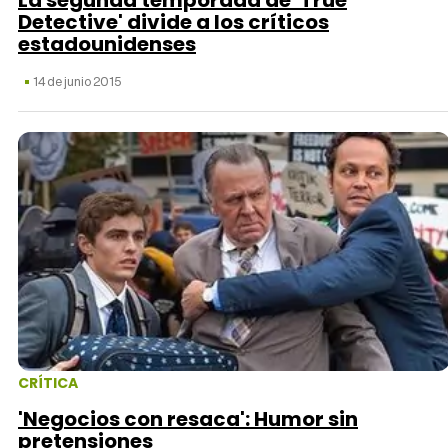
La segunda temporada de 'True
Detective' divide a los críticos
estadounidenses
14 de junio 2015
CRÍTICA
'Negocios con resaca': Humor sin
pretensiones