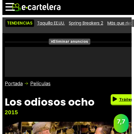
TENDENCIAS
Taquilla EE.UU.
Spring Breakers 2
Más que riva
Noticias
Cartelera
Eliminar anuncios
Series
Vídeos
Fotos
Premios
Críticas
Entradas
Portada
Películas
Los odiosos ocho
Tráiler
2015
7,7