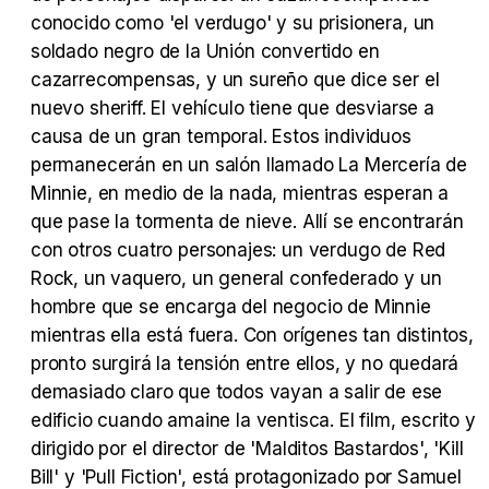
conocido como 'el verdugo' y su prisionera, un
soldado negro de la Unión convertido en
cazarrecompensas, y un sureño que dice ser el
Tráiler Oficial en VOSE 'The Audacity'
nuevo sheriff. El vehículo tiene que desviarse a
causa de un gran temporal. Estos individuos
permanecerán en un salón llamado La Mercería de
Minnie, en medio de la nada, mientras esperan a
Tráiler en español 'Outcome' (2026)
que pase la tormenta de nieve. Allí se encontrarán
con otros cuatro personajes: un verdugo de Red
Rock, un vaquero, un general confederado y un
hombre que se encarga del negocio de Minnie
mientras ella está fuera. Con orígenes tan distintos,
Tráiler 'Do Not Enter' (2026)
pronto surgirá la tensión entre ellos, y no quedará
demasiado claro que todos vayan a salir de ese
edificio cuando amaine la ventisca. El film, escrito y
dirigido por el director de 'Malditos Bastardos', 'Kill
Bill' y 'Pull Fiction', está protagonizado por Samuel