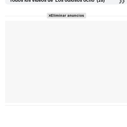
Todos los vídeos de 'Los odiosos ocho' (16)
Eliminar anuncios