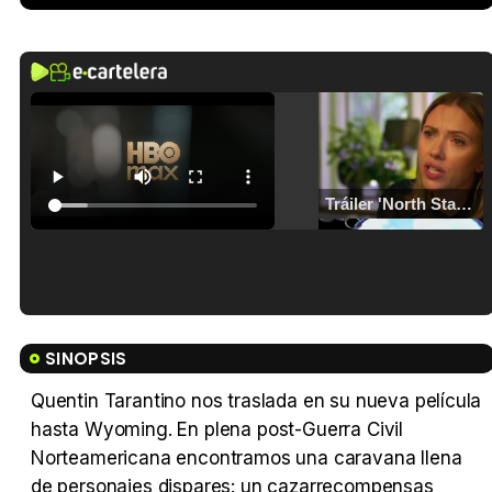
Tráiler 'North Star' (2023)
Tráiler en español de 'La isla olvidada'
SINOPSIS
Quentin Tarantino nos traslada en su nueva película
hasta Wyoming. En plena post-Guerra Civil
Norteamericana encontramos una caravana llena
Tráiler 'Vida perra' (2026)
de personajes dispares: un cazarrecompensas