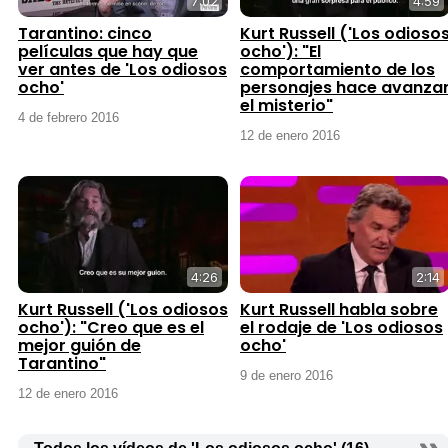
7:02
4:59
Tarantino: cinco
Kurt Russell ('Los odioso
películas que hay que
ocho'): "El
ver antes de 'Los odiosos
comportamiento de los
ocho'
personajes hace avanza
el misterio"
4 de febrero 2016
12 de enero 2016
4:26
2:14
Kurt Russell ('Los odiosos
Kurt Russell habla sobre
ocho'): "Creo que es el
el rodaje de 'Los odiosos
mejor guión de
ocho'
Tarantino"
9 de enero 2016
12 de enero 2016