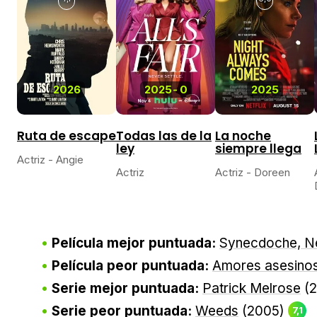
2026
2025
-
0
2025
Ruta de escape
Todas las de la
La noche
ley
siempre llega
Actriz - Angie
Actriz
Actriz - Doreen
Película mejor puntuada:
Synecdoche, N
Película peor puntuada:
Amores asesino
Serie mejor puntuada:
Patrick Melrose
(2
Serie peor puntuada:
Weeds
(2005)
7,1