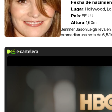
Fecha de nacimie
Lugar
: Hollywood, Lo
País
: EE.UU.
Altura
: 1,60m
Jennifer Jason Leigh lleva en
promedian una nota de 6,5/1