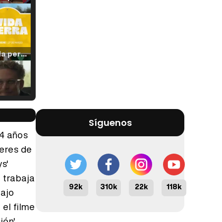
Tráiler 'Vida perra' (2026)
Tráiler Oficial en VOSE 'The Audacity'
Síguenos
14 años
leres de
s'
Tráiler en español 'Outcome' (2026)
 trabaja
92k
310k
22k
118k
bajo
 el filme
ión'