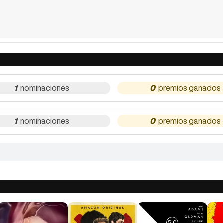
1
0
1
0
5,0