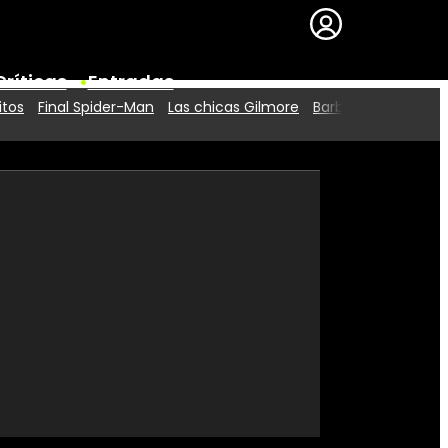
Críticas
Entradas
itos
Final Spider-Man
Las chicas Gilmore
Barbie 2
Series
Premios