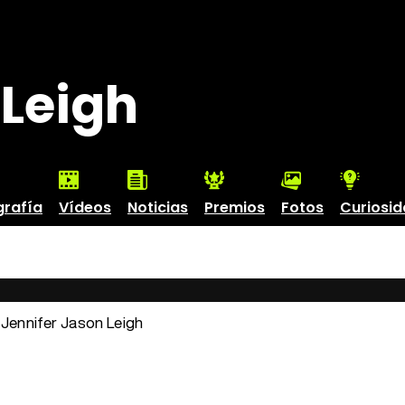
 Leigh
grafía
Vídeos
Noticias
Premios
Fotos
Curiosi
: Jennifer Jason Leigh