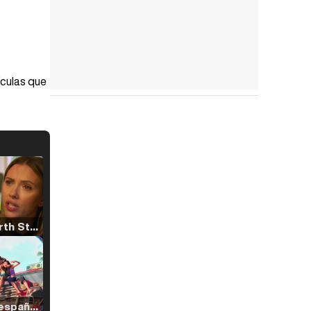
ículas que
Tráiler 'North Star' (2023)
Tráiler en español de 'La isla olvidada'