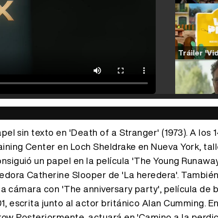
el sin texto en 'Death of a Stranger' (1973). A los 
aining Center en Loch Sheldrake en Nueva York, tal
nsiguió un papel en la película 'The Young Runaway
vedora Catherine Slooper de 'La heredera'. También
 la cámara con 'The anniversary party', película de 
, escrita junto al actor británico Alan Cumming. En
row. Posteriormente, actuará en 'Camino a la perdic