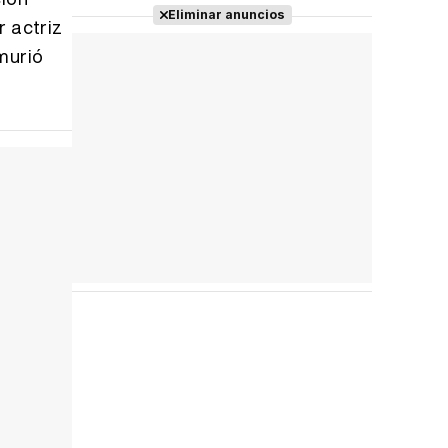
Tráiler 'Do Not Enter' (2026)
Eliminar anuncios
r actriz
 murió