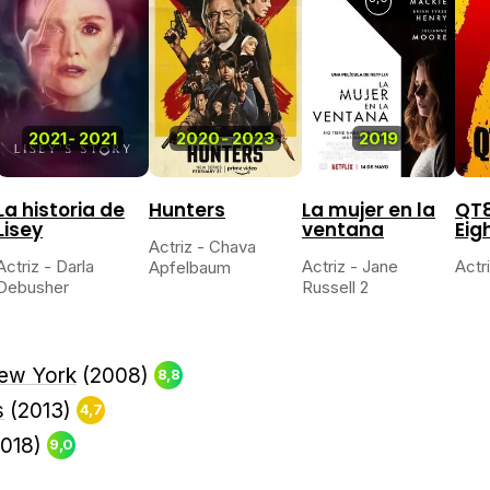
2021
-
2021
2020
-
2023
2019
La historia de
Hunters
La mujer en la
QT8
Lisey
ventana
Eig
Actriz - Chava
Actriz - Darla
Actriz - Jane
Actr
Apfelbaum
Debusher
Russell 2
ew York
(2008)
8,8
s
(2013)
4,7
018)
9,0