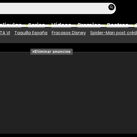
elículas
Series
Vídeos
Premios
Rostros
TA VI
Taquilla España
Fracasos Disney
Spider-Man post créd
Películas
Eliminar anuncios
Fotos
Entradas