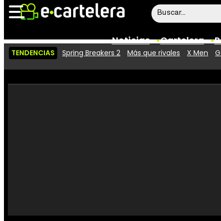
Noticias
Cartelera
P
TENDENCIAS
Spring Breakers 2
Más que rivales
X Men
G
Noticias
Cartelera
Vídeos
Taquilla
Rostros
Críticas