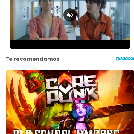
Loaded
:
Unmute
44.77%