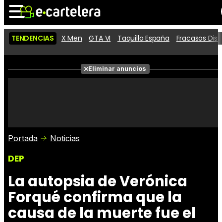
TENDENCIAS
X Men
GTA VI
Taquilla España
Fracasos Dis
Noticias
Cartelera
Películas
Eliminar anuncios
Series
Vídeos
Taquilla
Fotos
Premios
Rostros
Críticas
Entradas
Portada
Noticias
DEP
La autopsia de Verónica
Forqué confirma que la
causa de la muerte fue el