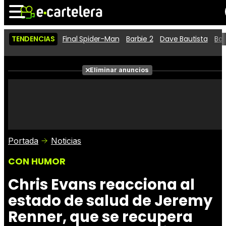
TENDENCIAS
Final Spider-Man
Barbie 2
Dave Bautista
Ba
Noticias
Cartelera
Películas
Eliminar anuncios
Series
Vídeos
Taquilla
Fotos
Premios
Rostros
Críticas
Entradas
Portada
Noticias
CON HUMOR
Chris Evans reacciona al
estado de salud de Jeremy
Renner, que se recupera