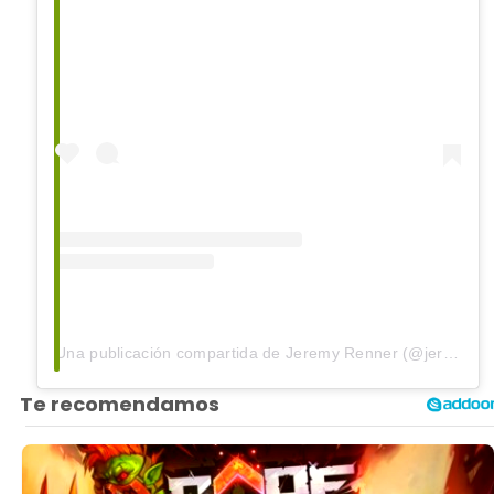
Una publicación compartida de Jeremy Renner (@jeremyrenner)