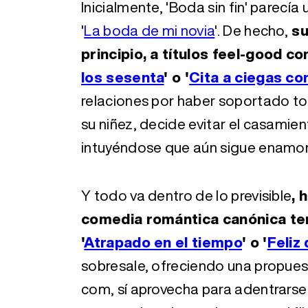
Inicialmente, 'Boda sin fin' parecía u
'
La boda de mi novia
'. De hecho,
su
principio, a títulos feel-good co
los sesenta
' o '
Cita a ciegas con
relaciones por haber soportado to
su niñez, decide evitar el casamien
intuyéndose que aún sigue enamor
Y todo va dentro de lo previsible
, 
comedia romántica canónica te
'
Atrapado en el tiempo
' o '
Feliz
sobresale, ofreciendo una propue
com, sí aprovecha para adentrarse