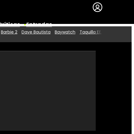
Críticas
Entradas
Barbie 2
Dave Bautista
Baywatch
Taquilla EE.UU.
Series
Premios