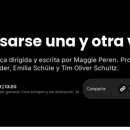
asarse una y otra
ica dirigida y escrita por Maggie Peren. Pr
er, Emilia Schüle y Tim Oliver Schultz.
 | 13:20
Comparte:
Colaborador de eCartelera. Apasionado del cine y la cultura en general. Cine europeo y de animación, mi especialidad.