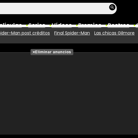
elículas
Series
Vídeos
Premios
Rostros
ider-Man post créditos
Final Spider-Man
Las chicas Gilmore
Películas
Eliminar anuncios
Fotos
Entradas