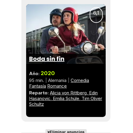
6,1
Boda sin fin
2020
Año:
95 min.
Alemania
Comedia
Fantasía
Romance
Reparto:
Alicia von Rittberg
Edin
Hasanovic
Emilia Schüle
Tim Oliver
Schultz
Eliminar anuncios