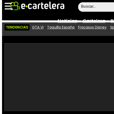
Noticias
Cartelera
P
TENDENCIAS
GTA VI
Taquilla España
Fracasos Disney
Sp
Noticias
Cartelera
Vídeos
Taquilla
Rostros
Críticas