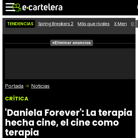
TENDENCIAS
Spring Breakers 2
Más que rivales
X Men
GTA
Noticias
Cartelera
Películas
Eliminar anuncios
Series
Vídeos
Taquilla
Fotos
Premios
Rostros
Críticas
Entradas
Portada
Noticias
CRÍTICA
'Daniela Forever': La terapia
hecha cine, el cine como
terapia