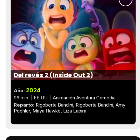
Del revés 2 (Inside Out 2)
2024
Año:
96 min.
EE.UU.
Animación
Aventura
Comedia
Reparto:
Rigoberta Bandini
Rigoberta Bandini
Amy
Poehler
Maya Hawke
Liza Lapira