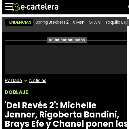
TENDENCIAS
Spring Breakers 2
X Men
GTA VI
Taquilla Es
Noticias
Cartelera
Películas
Eliminar anuncios
Series
Vídeos
Taquilla
Fotos
Premios
Rostros
Críticas
Entradas
Portada
Noticias
DOBLAJE
'Del Revés 2': Michelle
Jenner, Rigoberta Bandini,
Brays Efe y Chanel ponen las