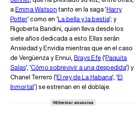
a
Emma Watson
tanto en la saga '
Harry
Potter
' como en '
La bella y la bestia
'; y
Rigoberta Bandini, quien lleva desde los
siete años dedicada a esto. Ellas serán
Ansiedad y Envidia mientras que en el caso
de Vergüenza y Ennui,
Brays Efe
('
Paquita
Salas
', '
Cómo sobrevivir a una despedida
') y
Chanel Terrero ('
El rey de La Habana
', '
El
Inmortal
') se estrenan en el doblaje.
Eliminar anuncios