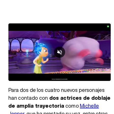
Loaded
:
Unmute
78.84%
Para dos de los cuatro nuevos personajes
han contado con
dos actrices de doblaje
de amplia trayectoria
como
Michelle
Jenner
, que ha prestado su voz, entre otras,