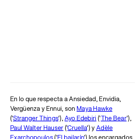
En lo que respecta a Ansiedad, Envidia,
Vergüenza y Ennui, son
Maya Hawke
('
Stranger Things
'),
Ayo Edebiri
('
The Bear
'),
Paul Walter Hauser
('
Cruella
') y
Adèle
Exarchopoulos
('
El bailarín
') los encargados