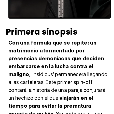
Loaded
:
Unmute
31.55%
Primera sinopsis
Con una fórmula que se repite: un
matrimonio atormentado por
presencias demoníacas que deciden
embarcarse en la lucha contra el
maligno
, 'Insidious' permanecerá llegando
a las carteleras. Este primer spin-off
contará la historia de una pareja conjurará
un hechizo con el que
viajarán en el
tiempo para evitar la prematura
muerte de su hija.
Sin embargo, nunca