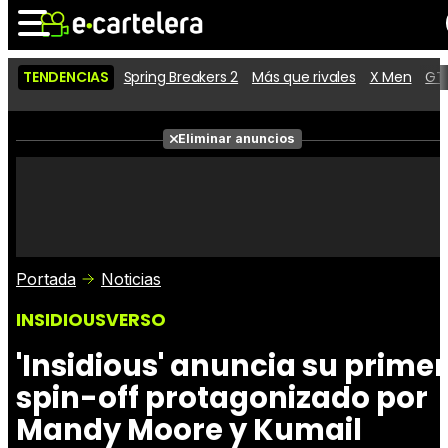
TENDENCIAS
Spring Breakers 2
Más que rivales
X Men
GTA
Noticias
Cartelera
Películas
Eliminar anuncios
Series
Vídeos
Taquilla
Fotos
Premios
Rostros
Críticas
Entradas
Portada
Noticias
INSIDIOUSVERSO
'Insidious' anuncia su primer
spin-off protagonizado por
Mandy Moore y Kumail