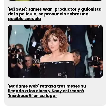
'M3GAN': James Wan, productor y guionista
de la película, se pronuncia sobre una
posible secuela
'Madame Web' retrasa tres meses su
llegada a los cines y Sony estrenará
'Insidious 5' en su lugar