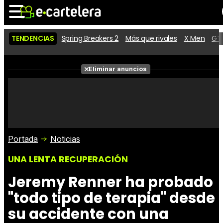
TENDENCIAS
Spring Breakers 2
Más que rivales
X Men
GTA
Noticias
Cartelera
Películas
Eliminar anuncios
Series
Vídeos
Taquilla
Fotos
Premios
Rostros
Críticas
Entradas
Portada
Noticias
UNA LENTA RECUPERACIÓN
Jeremy Renner ha probado
"todo tipo de terapia" desde
su accidente con una