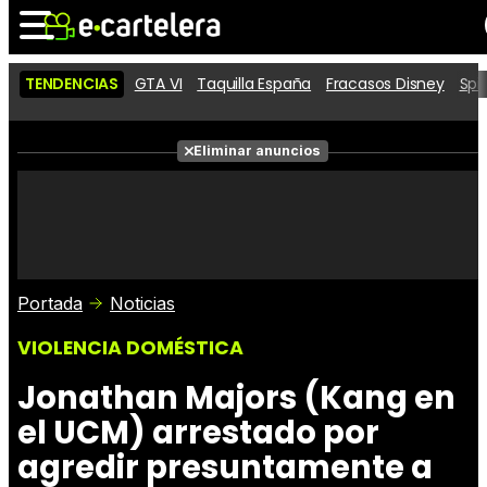
TENDENCIAS
GTA VI
Taquilla España
Fracasos Disney
Spi
Noticias
Cartelera
Películas
Eliminar anuncios
Series
Vídeos
Taquilla
Fotos
Premios
Rostros
Críticas
Entradas
Portada
Noticias
VIOLENCIA DOMÉSTICA
Jonathan Majors (Kang en
el UCM) arrestado por
agredir presuntamente a