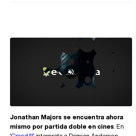
Loaded
:
Unmute
13.67%
Jonathan Majors se encuentra ahora
mismo por partida doble en cines
. En
'
Creed III
' interpreta a Damian Anderson,