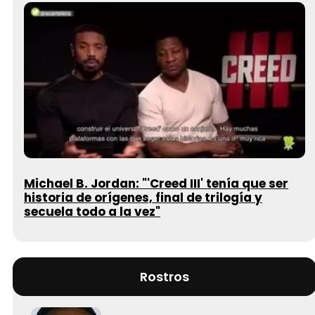
Michael B. Jordan: "'Creed III' tenía que ser
historia de orígenes, final de trilogía y
secuela todo a la vez"
Rostros