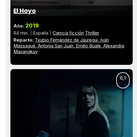
El Hoyo
2019
Año:
94 min.
España
Ciencia ficción
Thriller
Reparto:
Txubio Fernández de Jáuregui
Iván
Massagué
Antonia San Juan
Emilio Buale
Alexandra
Masangkay
6,1