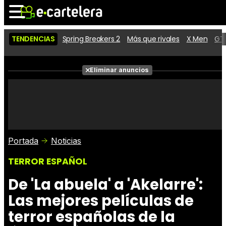
TENDENCIAS
Spring Breakers 2
Más que rivales
X Men
GTA
Noticias
Cartelera
Películas
Eliminar anuncios
Series
Vídeos
Taquilla
Fotos
Premios
Rostros
Críticas
Entradas
Portada
Noticias
TERROR ESPAÑOL
De 'La abuela' a 'Akelarre':
Las mejores películas de
terror españolas de la