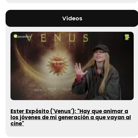
Vídeos
Ester Expósito ('Venus'): "Hay que animar a
los jóvenes de mi generación a que vayan al
cine"