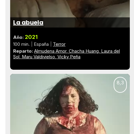
La abuela
2021
Año:
100 min.
España
Terror
Reparto:
Almudena Amor
Chacha Huang
Laura del
Sol
Maru Valdivielso
Vicky Peña
8,3