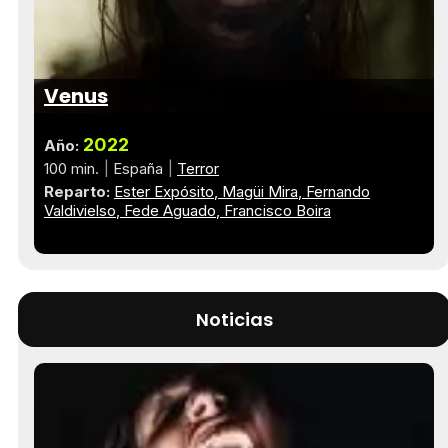
Venus
2022
Año:
100 min.
España
Terror
Reparto:
Ester Expósito
Magüi Mira
Fernando
Valdivielso
Fede Aguado
Francisco Boira
Noticias