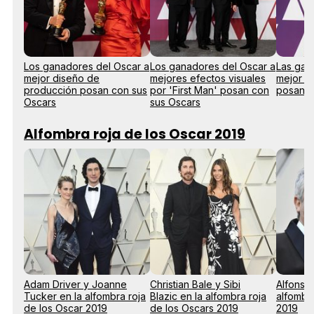
Los ganadores del Oscar a
Los ganadores del Oscar a
Las gan
mejor diseño de
mejores efectos visuales
mejor d
producción posan con sus
por 'First Man' posan con
posan c
Oscars
sus Oscars
Alfombra roja de los Oscar 2019
Adam Driver y Joanne
Christian Bale y Sibi
Alfonso
Tucker en la alfombra roja
Blazic en la alfombra roja
alfombra
de los Oscar 2019
de los Oscars 2019
2019