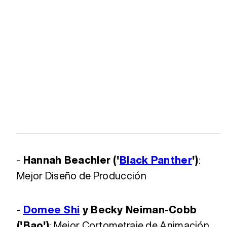
-
Hannah Beachler ('
Black Panther
')
:
Mejor Diseño de Producción
-
Domee Shi
y Becky Neiman-Cobb
('Bao')
: Mejor Cortometraje de Animación