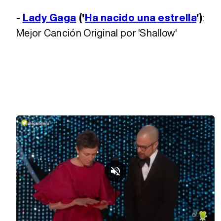
-
Lady Gaga
('
Ha nacido una estrella
')
:
Mejor Canción Original por 'Shallow'
Loaded
: