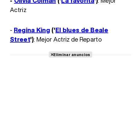
-
Olivia Colman
('
La favorita
')
: Mejor
Actriz
-
Regina King
('
El blues de Beale
Street
')
: Mejor Actriz de Reparto
Eliminar anuncios