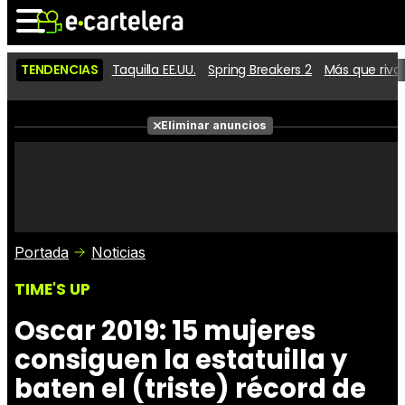
TENDENCIAS
Taquilla EE.UU.
Spring Breakers 2
Más que riva
Noticias
Cartelera
Películas
Eliminar anuncios
Series
Vídeos
Taquilla
Fotos
Premios
Rostros
Críticas
Entradas
Portada
Noticias
TIME'S UP
Oscar 2019: 15 mujeres
consiguen la estatuilla y
baten el (triste) récord de