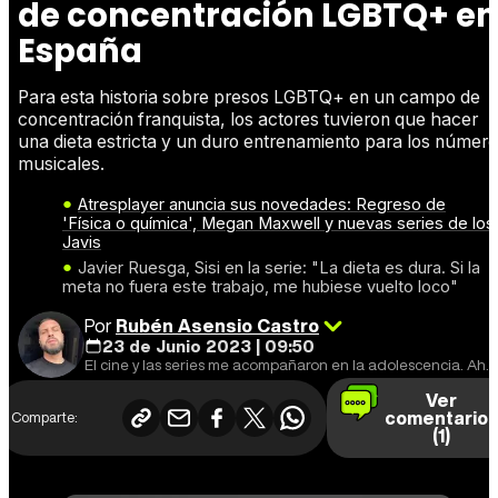
de concentración LGBTQ+ en
España
Para esta historia sobre presos LGBTQ+ en un campo de
concentración franquista, los actores tuvieron que hacer
una dieta estricta y un duro entrenamiento para los número
musicales.
Atresplayer anuncia sus novedades: Regreso de
'Física o química', Megan Maxwell y nuevas series de los
Javis
Javier Ruesga, Sisi en la serie: "La dieta es dura. Si la
meta no fuera este trabajo, me hubiese vuelto loco"
Por
Rubén Asensio Castro
23 de Junio 2023 | 09:50
El cine y las series me acompañaron en la adolescencia. Ahora también los videojuegos y el anime.
Ver
comentario
Comparte:
(1)