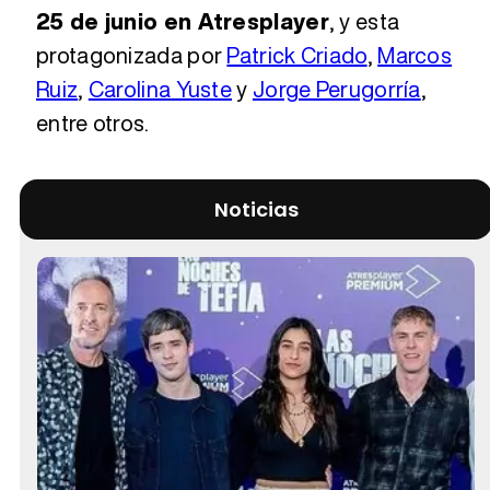
25 de junio en Atresplayer
, y esta
protagonizada por
Patrick Criado
,
Marcos
Ruiz
,
Carolina Yuste
y
Jorge Perugorría
,
entre otros.
Noticias