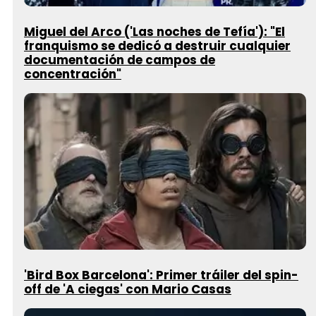
Miguel del Arco ('Las noches de Tefía'): "El
franquismo se dedicó a destruir cualquier
documentación de campos de
concentración"
'Bird Box Barcelona': Primer tráiler del spin-
off de 'A ciegas' con Mario Casas