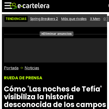
TENDENCIAS
Spring Breakers 2
Más que rivales
X Men
GTA
Noticias
Cartelera
Películas
Eliminar anuncios
Series
Vídeos
Taquilla
Fotos
Premios
Rostros
Críticas
Entradas
Portada
Noticias
RUEDA DE PRENSA
Cómo 'Las noches de Tefía'
visibiliza la historia
desconocida de los campos