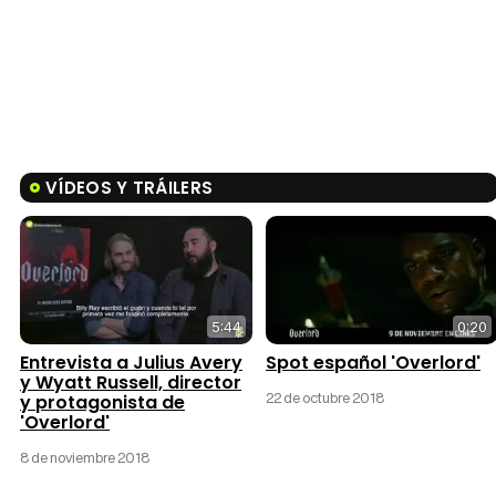
VÍDEOS Y TRÁILERS
5:44
0:20
Entrevista a Julius Avery
Spot español 'Overlord'
y Wyatt Russell, director
22 de octubre 2018
y protagonista de
'Overlord'
8 de noviembre 2018