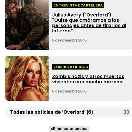
ENTREVISTA ECARTELERA
Julius Avery ('Overlord'):
"Quise que amáramos a los
personajes antes de tirarlos al
Infierno"
8 de noviembre 2018
ZOMBIS ATÍPICOS
Zombis nazis y otros muertos
vivientes con mucha marcha
8 de noviembre 2018
Todas las noticias de 'Overlord' (6)
Eliminar anuncios