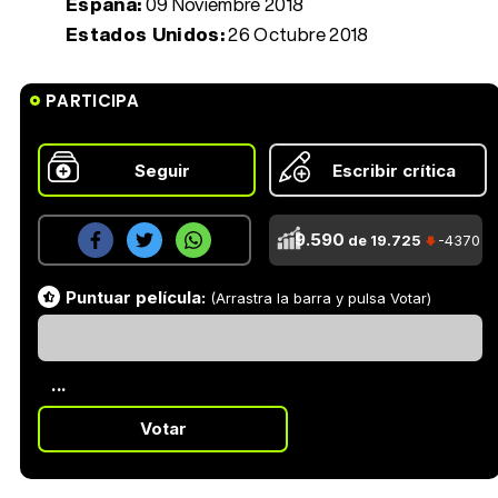
España:
09 Noviembre 2018
Estados Unidos:
26 Octubre 2018
PARTICIPA
Seguir
Escribir crítica
9.590
de 19.725
-4370
Puntuar película:
(Arrastra la barra y pulsa Votar)
...
Votar