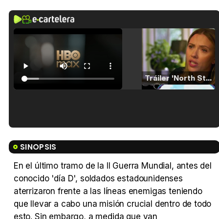
Tráiler 'North Star' (2023)
Tráiler en español de 'La isla olvidada'
SINOPSIS
En el último tramo de la II Guerra Mundial, antes del
conocido 'día D', soldados estadounidenses
Tráiler 'Vida perra' (2026)
aterrizaron frente a las líneas enemigas teniendo
que llevar a cabo una misión crucial dentro de todo
esto. Sin embargo, a medida que van