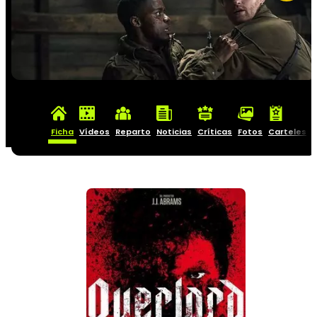
Ficha
Vídeos
Reparto
Noticias
Críticas
Fotos
Carteles