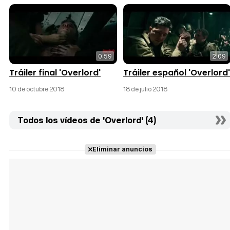
0:59
2:09
Tráiler final 'Overlord'
Tráiler español 'Overlord'
10 de octubre 2018
18 de julio 2018
Todos los vídeos de 'Overlord' (4)
Eliminar anuncios