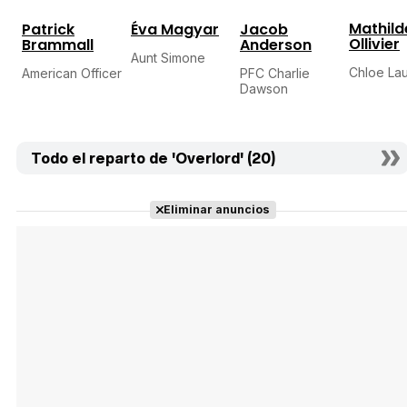
Mathild
Patrick
Éva Magyar
Jacob
Ollivier
Brammall
Anderson
Aunt Simone
Chloe Lau
American Officer
PFC Charlie
Dawson
Todo el reparto de 'Overlord' (20)
Eliminar anuncios