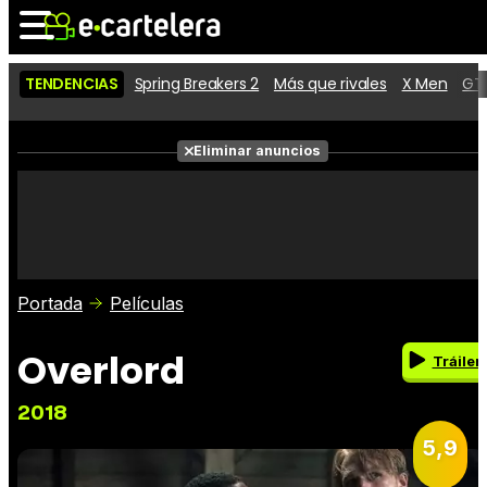
TENDENCIAS
Spring Breakers 2
Más que rivales
X Men
GTA
Noticias
Cartelera
Eliminar anuncios
Series
Vídeos
Fotos
Premios
Críticas
Entradas
Portada
Películas
Overlord
Tráiler
2018
5,9