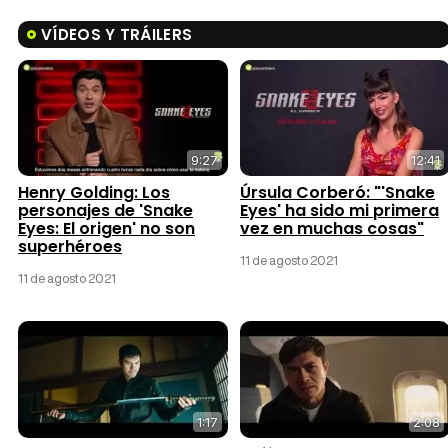
VÍDEOS Y TRÁILERS
9:27
12:41
Henry Golding: Los
Úrsula Corberó: "'Snake
personajes de 'Snake
Eyes' ha sido mi primera
Eyes: El origen' no son
vez en muchas cosas"
superhéroes
11 de agosto 2021
11 de agosto 2021
1:17
2:08