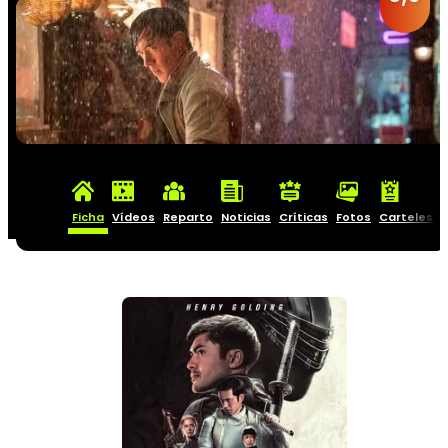
Ficha
Vídeos
Reparto
Noticias
Críticas
Fotos
Carteles