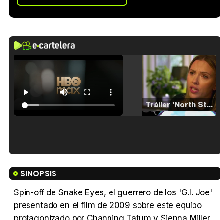
Tráiler 'North Star' (2023)
Tráiler en español de 'La isla olvidada'
SINOPSIS
Spin-off de Snake Eyes, el guerrero de los 'G.I. Joe'
presentado en el film de 2009 sobre este equipo
Tráiler 'Vida perra' (2026)
protagonizado por Channing Tatum y Sienna Miller.