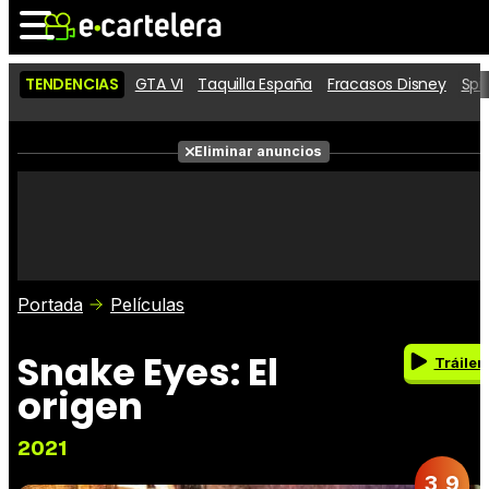
TENDENCIAS
GTA VI
Taquilla España
Fracasos Disney
Spi
Noticias
Cartelera
Eliminar anuncios
Series
Vídeos
Fotos
Premios
Críticas
Entradas
Portada
Películas
Snake Eyes: El
Tráiler
origen
2021
3,9