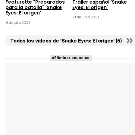
Featurette "Preparados
Tráiler español 'Snake
para la batalla" 'Snake
Eyes: El origen'
Eyes: El origen'
21 de junio 2021
9 de julio 2021
Todos los vídeos de 'Snake Eyes: El origen' (5)
Eliminar anuncios