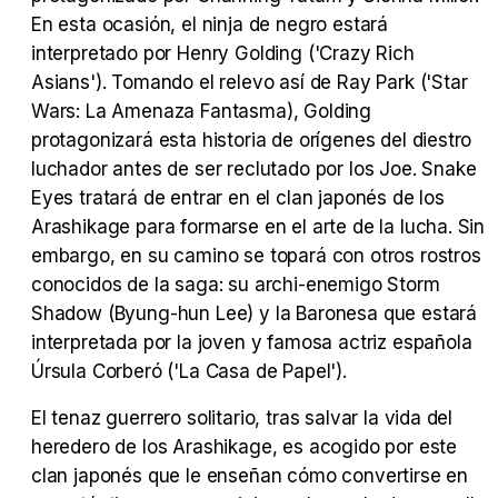
En esta ocasión, el ninja de negro estará
interpretado por Henry Golding ('Crazy Rich
Asians'). Tomando el relevo así de Ray Park ('Star
Wars: La Amenaza Fantasma), Golding
Tráiler Oficial en VOSE 'The Audacity'
protagonizará esta historia de orígenes del diestro
luchador antes de ser reclutado por los Joe. Snake
Eyes tratará de entrar en el clan japonés de los
Arashikage para formarse en el arte de la lucha. Sin
Tráiler en español 'Outcome' (2026)
embargo, en su camino se topará con otros rostros
conocidos de la saga: su archi-enemigo Storm
Shadow (Byung-hun Lee) y la Baronesa que estará
interpretada por la joven y famosa actriz española
Úrsula Corberó ('La Casa de Papel').
Tráiler 'Do Not Enter' (2026)
El tenaz guerrero solitario, tras salvar la vida del
heredero de los Arashikage, es acogido por este
clan japonés que le enseñan cómo convertirse en