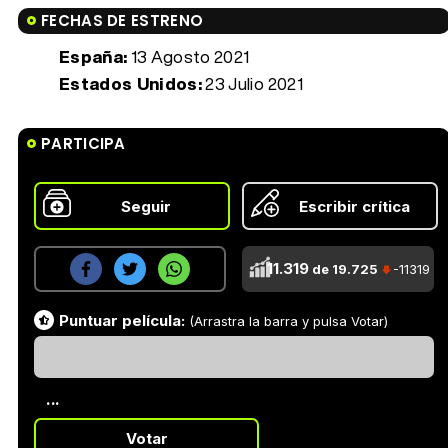
FECHAS DE ESTRENO
España:
13 Agosto 2021
Estados Unidos:
23 Julio 2021
PARTICIPA
Seguir
Escribir crítica
11.319
de 19.725
-11319
Puntuar película:
(Arrastra la barra y pulsa Votar)
...
Votar