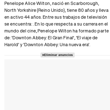
Penelope Alice Wilton, nació en Scarborough,
North Yorkshire (Reino Unido), tiene 80 años y lleva
Tráiler 'Vida perra' (2026)
en activo 44 años. Entre sus trabajos de televisión
se encuentra: . En lo que respecta a su carrera en el
mundo del cine, Penelope Wilton ha formado parte
de: 'Downton Abbey: El Gran Final', 'El viaje de
Tráiler Oficial en VOSE 'The Audacity'
Harold' y 'Downton Abbey: Una nueva era'.
Eliminar anuncios
Tráiler en español 'Outcome' (2026)
Tráiler 'Do Not Enter' (2026)