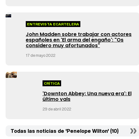
ENTREVISTA ECARTELERA
John Madden sobre trabajar con actores
españoles en 'El arma del engaño': "Os
considero muy afortunados"
17 de mayo 2022
CRÍTICA
'Downton Abbey: Una nueva era': El
último vals
29 de abril 2022
Todas las noticias de 'Penelope Wilton' (10)