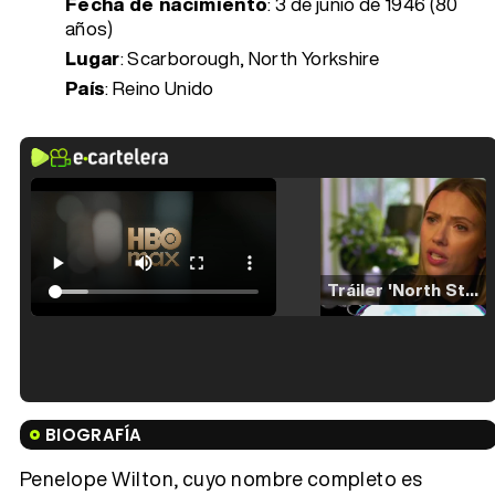
Fecha de nacimiento
:
3 de junio de 1946 (80
años)
Lugar
: Scarborough, North Yorkshire
País
: Reino Unido
Tráiler 'North Star' (2023)
Tráiler en español de 'La isla olvidada'
BIOGRAFÍA
Penelope Wilton, cuyo nombre completo es