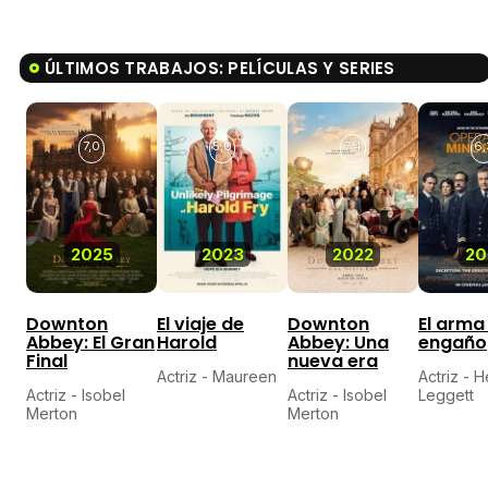
ÚLTIMOS TRABAJOS: PELÍCULAS Y SERIES
7,0
5,0
7,4
6,
2025
2023
2022
20
Downton
El viaje de
Downton
El arma
Abbey: El Gran
Harold
Abbey: Una
engaño
Final
nueva era
Actriz - Maureen
Actriz - H
Actriz - Isobel
Actriz - Isobel
Leggett
Merton
Merton