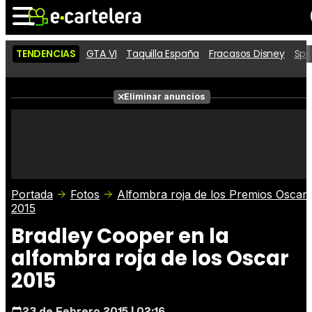
TENDENCIAS
GTA VI
Taquilla España
Fracasos Disney
Spi
Noticias
Cartelera
Películas
Eliminar anuncios
Series
Vídeos
Taquilla
Fotos
Premios
Rostros
Críticas
Entradas
Portada
Fotos
Alfombra roja de los Premios Oscar
2015
Bradley Cooper en la
alfombra roja de los Oscar
2015
23 de Febrero 2015 | 02:16