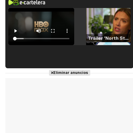
Tráiler 'North Star' (2023)
Tráiler en español de 'La isla olvidada'
Eliminar anuncios
Tráiler 'Vida perra' (2026)