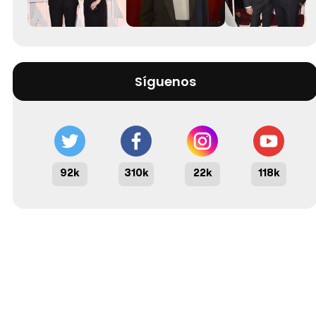
Síguenos
92k
310k
22k
118k