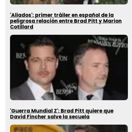
'Aliados': primer tráiler en español de la
peligrosa relación entre Brad Pitt y Marion
Cotillard
'Guerra Mundial Z': Brad Pitt quiere que
David Fincher salve la secuela