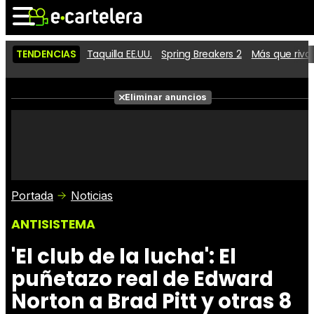
TENDENCIAS
Taquilla EE.UU.
Spring Breakers 2
Más que riva
Noticias
Cartelera
Películas
Eliminar anuncios
Series
Vídeos
Taquilla
Fotos
Premios
Rostros
Críticas
Entradas
Portada
Noticias
ANTISISTEMA
'El club de la lucha': El
puñetazo real de Edward
Norton a Brad Pitt y otras 8