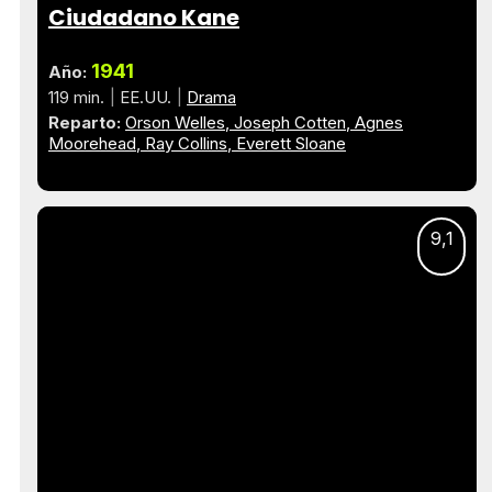
Ciudadano Kane
1941
Año:
119 min.
EE.UU.
Drama
Reparto:
Orson Welles
Joseph Cotten
Agnes
Moorehead
Ray Collins
Everett Sloane
9,1