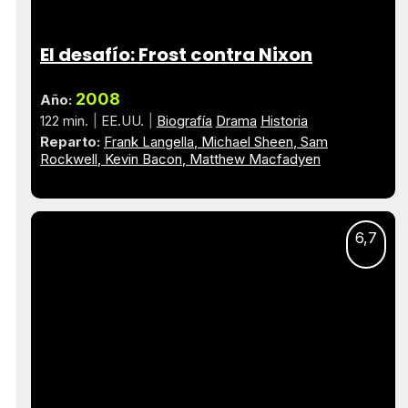
El desafío: Frost contra Nixon
2008
Año:
122 min.
EE.UU.
Biografía
Drama
Historia
Reparto:
Frank Langella
Michael Sheen
Sam
Rockwell
Kevin Bacon
Matthew Macfadyen
6,7