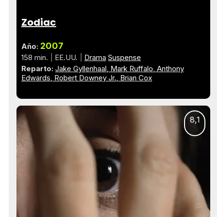
Zodiac
2007
Año:
158 min.
EE.UU.
Drama
Suspense
Reparto:
Jake Gyllenhaal
Mark Ruffalo
Anthony
Edwards
Robert Downey Jr.
Brian Cox
8,1