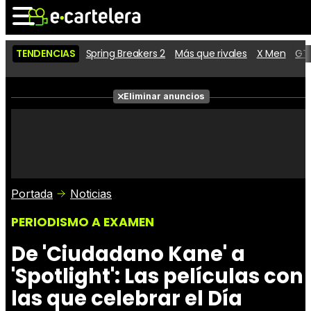
TENDENCIAS
Spring Breakers 2
Más que rivales
X Men
GTA
Noticias
Cartelera
Películas
Eliminar anuncios
Series
Vídeos
Taquilla
Fotos
Premios
Rostros
Críticas
Entradas
Portada
Noticias
PERIODISMO A EXAMEN
De 'Ciudadano Kane' a
'Spotlight': Las películas con
las que celebrar el Día