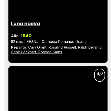
Luna nueva
1940
Año:
92 min.
EE.UU.
Comedia
Romance
Drama
Reparto:
Cary Grant
Rosalind Russell
Ralph Bellamy
Gene Lockhart
Roscoe Karns
8,0