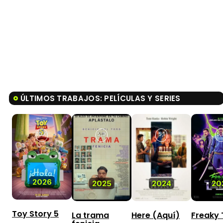
ÚLTIMOS TRABAJOS: PELÍCULAS Y SERIES
10,0
5,9
5,1
5,
2026
2025
2024
20
Toy Story 5
La trama
Here (Aquí)
Freaky 