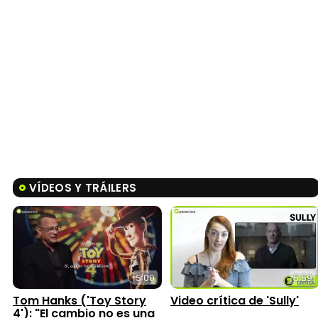
VÍDEOS Y TRÁILERS
5:00
5:59
Tom Hanks ('Toy Story
Video crítica de 'Sully'
4'): "El cambio no es una