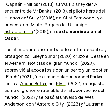
'
Capitán Phillips
' (2013), su Walt Disney de '
Al
encuentro de Mr. Banks
' (2013), el piloto héroe del
Hudson en '
Sully
' (2016), de
Clint Eastwood
, y el
presentador Mister Rogers de '
Un amigo
extraordinario
' (2019), su
sexta nominación al
Óscar
.
Los últimos años no han bajado el ritmo: escribió y
protagonizó '
Greyhound
' (2020), cruzó el Oeste en
el western '
Noticias del gran mundo
' (2020),
sobrevivió al apocalipsis con un perro y un robot en
'
Finch
' (2021), fue el manipulador coronel Parker
junto a
Austin Butler
en '
Elvis
' (2022), conquistó
como el gruñón entrañable de '
El peor vecino del
mundo
' (2022) y se pasó al universo de
Wes
Anderson
con '
Asteroid City
' (2023) y '
La trama