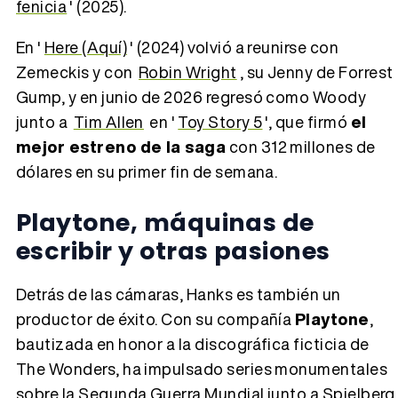
fenicia
' (2025).
En '
Here (Aquí)
' (2024) volvió a reunirse con
Zemeckis y con
Robin Wright
, su Jenny de Forrest
Gump, y en junio de 2026 regresó como Woody
junto a
Tim Allen
en '
Toy Story 5
', que firmó
el
mejor estreno de la saga
con 312 millones de
dólares en su primer fin de semana.
Playtone, máquinas de
escribir y otras pasiones
Detrás de las cámaras, Hanks es también un
productor de éxito. Con su compañía
Playtone
,
bautizada en honor a la discográfica ficticia de
The Wonders, ha impulsado series monumentales
sobre la Segunda Guerra Mundial junto a Spielberg