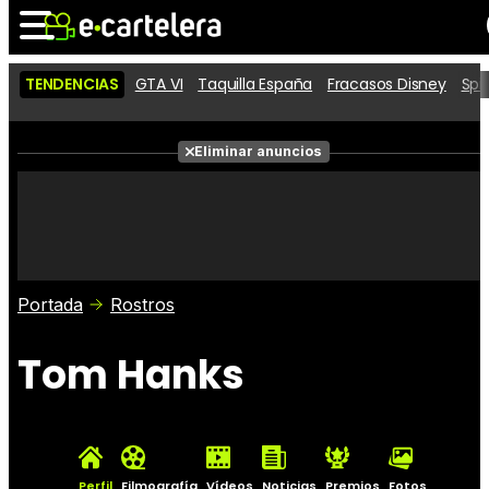
TENDENCIAS
GTA VI
Taquilla España
Fracasos Disney
Spi
Noticias
Cartelera
Películas
Eliminar anuncios
Series
Vídeos
Taquilla
Fotos
Premios
Rostros
Críticas
Entradas
Portada
Rostros
Tom Hanks
Perfil
Filmografía
Vídeos
Noticias
Premios
Fotos