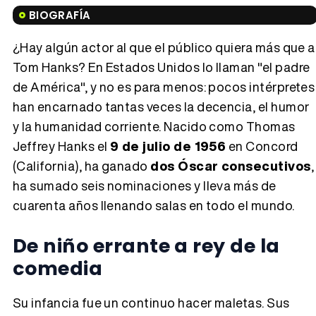
Tráiler en español de 'La isla olvidada'
BIOGRAFÍA
¿Hay algún actor al que el público quiera más que a
Tom Hanks? En Estados Unidos lo llaman "el padre
Tráiler 'Vida perra' (2026)
de América", y no es para menos: pocos intérpretes
han encarnado tantas veces la decencia, el humor
y la humanidad corriente. Nacido como Thomas
Jeffrey Hanks el
9 de julio de 1956
en Concord
(California), ha ganado
dos Óscar consecutivos
,
Tráiler Oficial en VOSE 'The Audacity'
ha sumado seis nominaciones y lleva más de
cuarenta años llenando salas en todo el mundo.
De niño errante a rey de la
Tráiler en español 'Outcome' (2026)
comedia
Su infancia fue un continuo hacer maletas. Sus