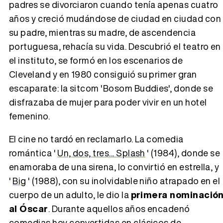
padres se divorciaron cuando tenía apenas cuatro
Tráiler 'Do Not Enter' (2026)
años y creció mudándose de ciudad en ciudad con
su padre, mientras su madre, de ascendencia
portuguesa, rehacía su vida. Descubrió el teatro en
el instituto, se formó en los escenarios de
Cleveland y en 1980 consiguió su primer gran
escaparate: la sitcom 'Bosom Buddies', donde se
disfrazaba de mujer para poder vivir en un hotel
femenino.
El cine no tardó en reclamarlo. La comedia
romántica '
Un, dos, tres... Splash
' (1984), donde se
enamoraba de una sirena, lo convirtió en estrella, y
'
Big
' (1988), con su inolvidable niño atrapado en el
cuerpo de un adulto, le dio la
primera nominació
al Óscar
. Durante aquellos años encadenó
comedias hoy convertidas en clásicos de