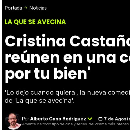
Portada
Noticias
LA QUE SE AVECINA
Cristina Castañ
reúnen en una co
por tu bien'
'Lo dejo cuando quiera', la nueva comed
de 'La que se avecina'.
Por
Alberto Cano Rodríguez
7 de Agosto 
Amante de todo tipo de cine y series, del drama más intens