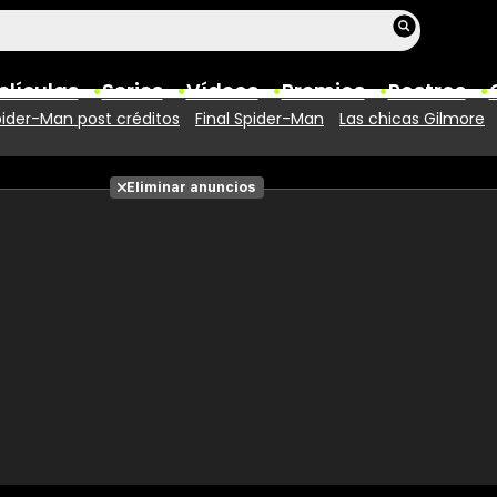
elículas
Series
Vídeos
Premios
Rostros
ider-Man post créditos
Final Spider-Man
Las chicas Gilmore
Películas
Eliminar anuncios
Fotos
Entradas