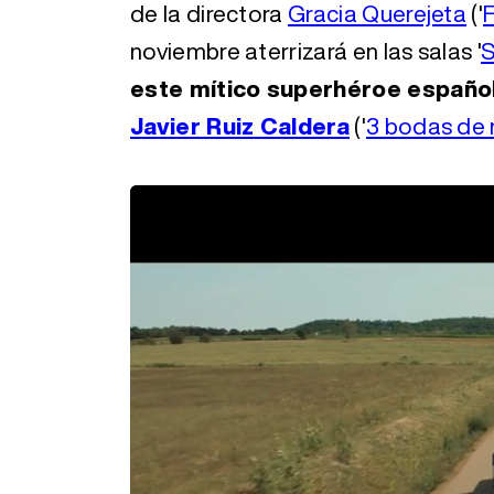
de la directora
Gracia Querejeta
('
F
noviembre aterrizará en las salas '
S
este mítico superhéroe españo
Javier Ruiz Caldera
('
3 bodas de