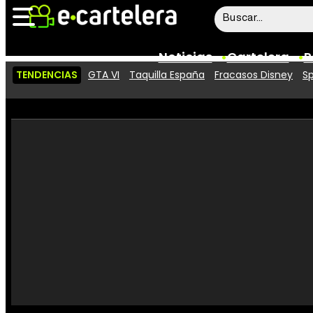
Noticias
Cartelera
P
TENDENCIAS
GTA VI
Taquilla España
Fracasos Disney
Sp
Noticias
Cartelera
Vídeos
Taquilla
Rostros
Críticas