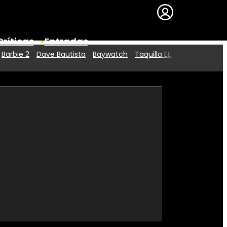
Críticas
Entradas
Barbie 2
Dave Bautista
Baywatch
Taquilla EE.UU.
Series
Premios