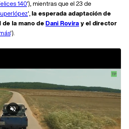
elices 140
'), mientras que el 23 de
uperlópez
',
la esperada adaptación de
l de la mano de
Dani Rovira
y el director
 más
').