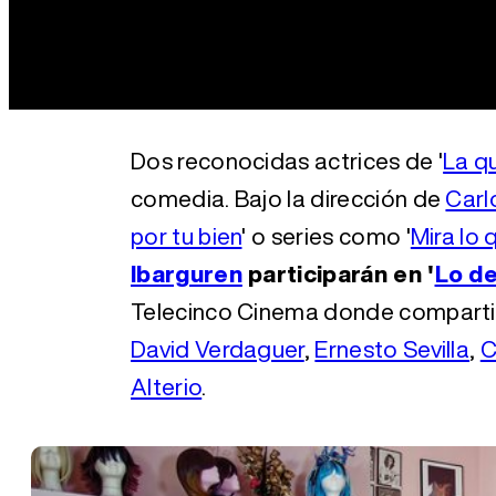
Dos reconocidas actrices de '
La q
comedia. Bajo la dirección de
Carl
por tu bien
' o series como '
Mira lo
Ibarguren
participarán en '
Lo de
Telecinco Cinema donde comparti
David Verdaguer
,
Ernesto Sevilla
,
C
Alterio
.