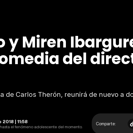
o y Miren Ibargur
media del direct
ia de Carlos Therón, reunirá de nuevo a do
2018 | 11:58
Comparte:
o hasta el fenómeno adolescente del momento.