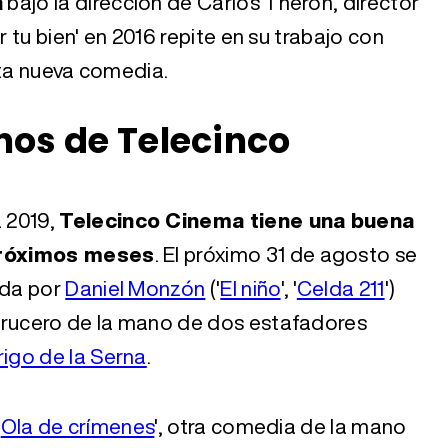
a
bajo la dirección de Carlos Theron, director
r tu bien' en 2016 repite en su trabajo con
sta nueva comedia.
nos de Telecinco
 2019,
Telecinco Cinema tiene una buena
próximos meses
. El próximo 31 de agosto se
ida por
Daniel Monzón
('
El niño
', '
Celda 211
')
crucero de la mano de dos estafadores
igo de la Serna
.
'
Ola de crímenes
', otra comedia de la mano