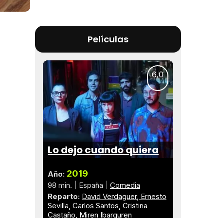
Películas
6,0
Lo dejo cuando quiera
2019
Año:
98 min.
España
Comedia
Reparto:
David Verdaguer
Ernesto
Sevilla
Carlos Santos
Cristina
Castaño
Miren Ibarguren