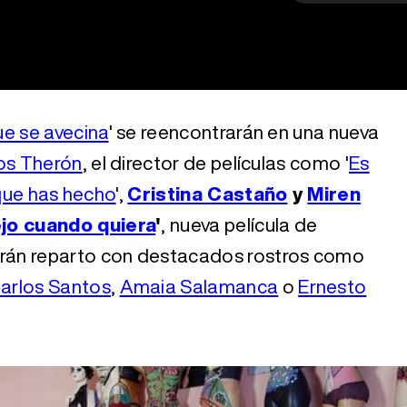
ue se avecina
' se reencontrarán en una nueva
os Therón
, el director de películas como '
Es
 que has hecho
',
Cristina Castaño
y
Miren
jo cuando quiera
'
, nueva película de
rán reparto con destacados rostros como
arlos Santos
,
Amaia Salamanca
o
Ernesto