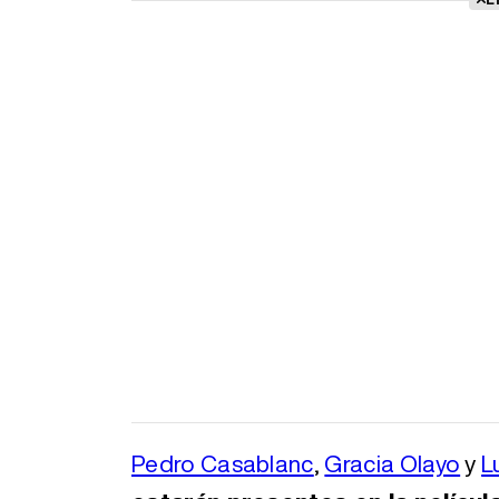
Pedro Casablanc
,
Gracia Olayo
y
L