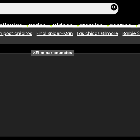
elículas
Series
Vídeos
Premios
Rostros
 post créditos
Final Spider-Man
Las chicas Gilmore
Barbie 2
Películas
Eliminar anuncios
Fotos
Entradas