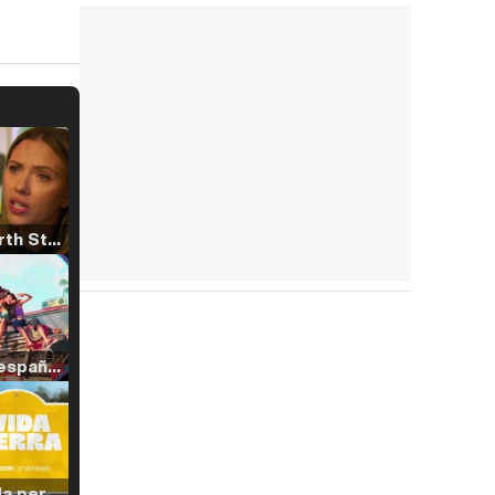
Tráiler 'North Star' (2023)
Tráiler en español de 'La isla olvidada'
Tráiler 'Vida perra' (2026)