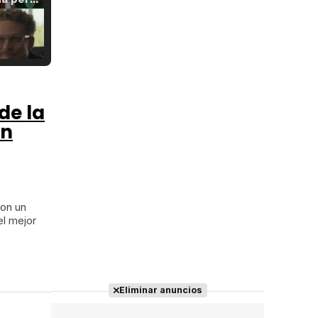
Tráiler Oficial en VOSE 'The Audacity'
de la
an
Tráiler en español 'Outcome' (2026)
con un
el mejor
Tráiler 'Do Not Enter' (2026)
Eliminar anuncios