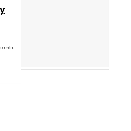
oy
ro entre