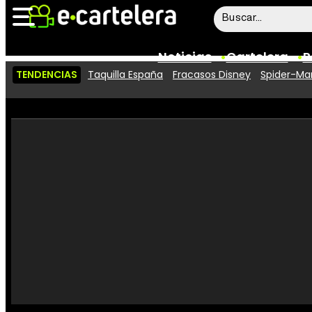
Noticias
Cartelera
P
TENDENCIAS
Taquilla España
Fracasos Disney
Spider-Man
Noticias
Cartelera
Vídeos
Taquilla
Rostros
Críticas