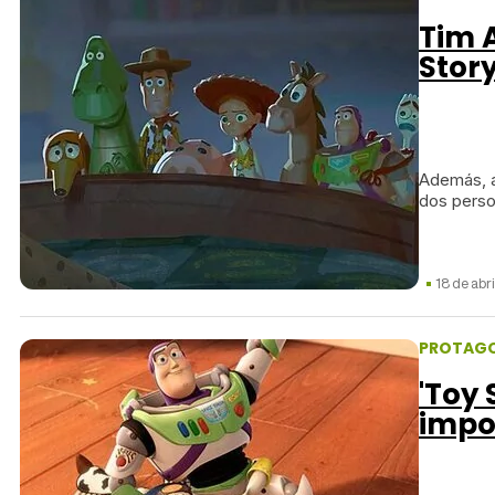
Tim A
Story
Además, a
dos perso
18 de abr
PROTAGO
'Toy 
impo