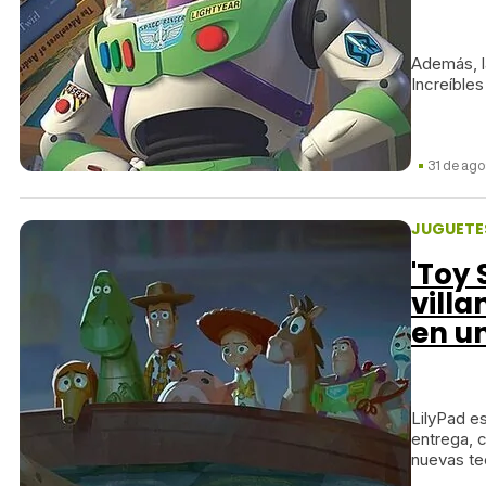
Además, l
Increíbles
31 de ago
JUGUETE
'Toy 
villa
en u
LilyPad es
entrega, c
nuevas te