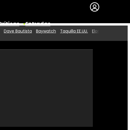
Críticas
Entradas
Dave Bautista
Baywatch
Taquilla EE.UU.
Elon Musk
Series
Premios