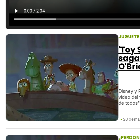
JUGUETE
'Toy 
saga
O'Bri
Disney y 
vídeo del
de todos"
20 de ma
¿PERDON