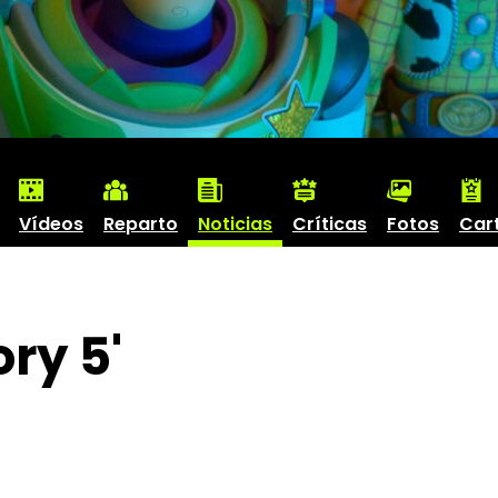
Vídeos
Reparto
Noticias
Críticas
Fotos
Car
ory 5'