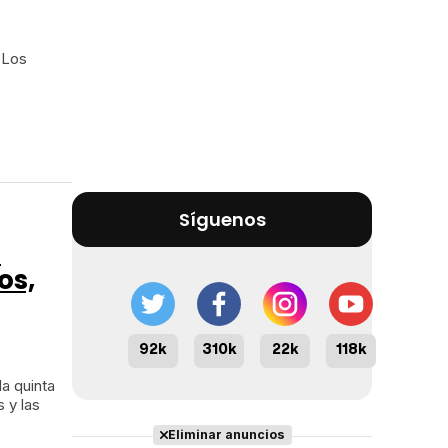
'Los
Síguenos
a
os,
92k
310k
22k
118k
la quinta
 y las
Eliminar anuncios