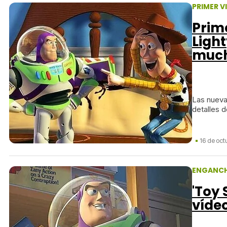
PRIMER V
Prim
Light
much
Las nueva
detalles d
16 de oct
ENGANCH
'Toy 
vídeo