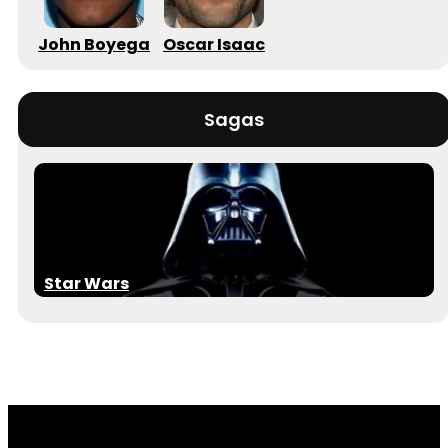
John Boyega
Oscar Isaac
Sagas
Star Wars