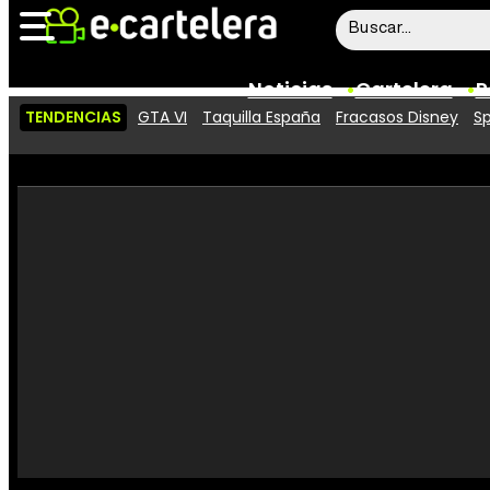
Noticias
Cartelera
P
TENDENCIAS
GTA VI
Taquilla España
Fracasos Disney
Sp
Noticias
Cartelera
Vídeos
Taquilla
Rostros
Críticas