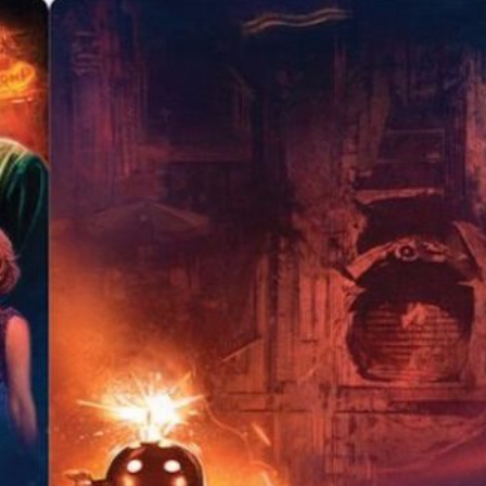
Tráiler en español 'Outcome' (2026)
Tráiler 'Do Not Enter' (2026)