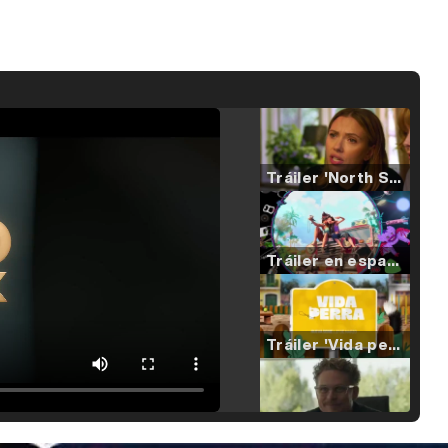
Tráiler 'North Star' (2023)
Tráiler en español de 'La isla olvidada'
Tráiler 'Vida perra' (2026)
Tráiler Oficial en VOSE 'The Audacity'