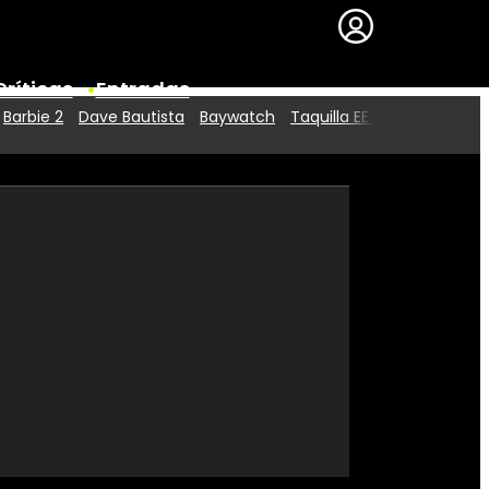
Críticas
Entradas
Barbie 2
Dave Bautista
Baywatch
Taquilla EE.UU.
Series
Premios