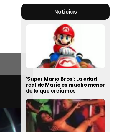
Noticias
'Super Mario Bros': La edad
real de Mario es mucho menor
de lo que creíamos