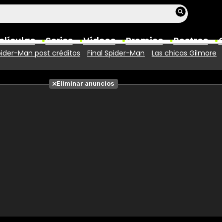
elículas
Series
Vídeos
Premios
Rostros
ider-Man post créditos
Final Spider-Man
Las chicas Gilmore
Películas
Eliminar anuncios
Fotos
Entradas