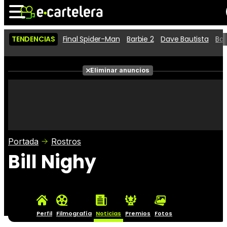
TENDENCIAS
Final Spider-Man
Barbie 2
Dave Bautista
Ba
Noticias
Cartelera
Películas
Eliminar anuncios
Series
Vídeos
Taquilla
Fotos
Premios
Rostros
Críticas
Entradas
Portada
Rostros
Bill Nighy
Perfil
Filmografía
Noticias
Premios
Fotos