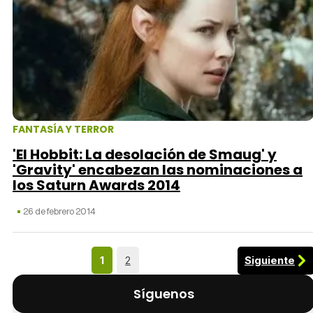
FANTASÍA Y TERROR
'El Hobbit: La desolación de Smaug' y
'Gravity' encabezan las nominaciones a
los Saturn Awards 2014
26 de febrero 2014
Siguiente
1
2
Síguenos