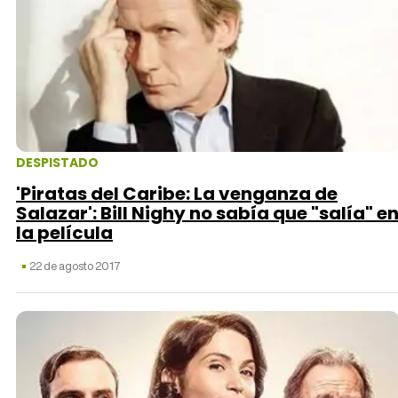
DESPISTADO
'Piratas del Caribe: La venganza de
Salazar': Bill Nighy no sabía que "salía" e
la película
22 de agosto 2017