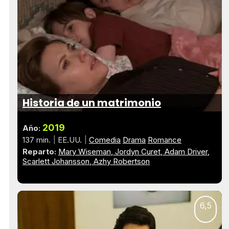
Historia de un matrimonio
2019
Año:
137 min.
EE.UU.
Comedia
Drama
Romance
Reparto:
Mary Wiseman
Jordyn Curet
Adam Driver
Scarlett Johansson
Azhy Robertson
6,5