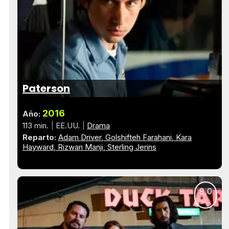
Paterson
2016
Año:
113 min.
EE.UU.
Drama
Reparto:
Adam Driver
Golshifteh Farahani
Kara
Hayward
Rizwan Manji
Sterling Jerins
8,0