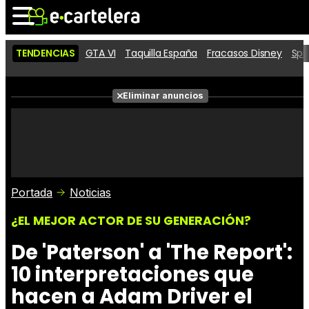
TENDENCIAS
GTA VI
Taquilla España
Fracasos Disney
Spi
Noticias
Cartelera
Películas
Eliminar anuncios
Series
Vídeos
Taquilla
Fotos
Premios
Rostros
Críticas
Entradas
Portada
Noticias
¿EL MEJOR ACTOR DE SU GENERACIÓN?
De 'Paterson' a 'The Report':
10 interpretaciones que
hacen a Adam Driver el